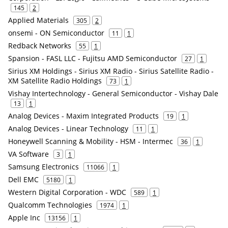
145
2
Applied Materials
305
2
onsemi - ON Semiconductor
11
1
Redback Networks
55
1
Spansion - FASL LLC - Fujitsu AMD Semiconductor
27
1
Sirius XM Holdings - Sirius XM Radio - Sirius Satellite Radio -
XM Satellite Radio Holdings
73
1
Vishay Intertechnology - General Semiconductor - Vishay Dale
13
1
Analog Devices - Maxim Integrated Products
19
1
Analog Devices - Linear Technology
11
1
Honeywell Scanning & Mobility - HSM - Intermec
36
1
VA Software
3
1
Samsung Electronics
11066
1
Dell EMC
5180
1
Western Digital Corporation - WDC
589
1
Qualcomm Technologies
1974
1
Apple Inc
13156
1