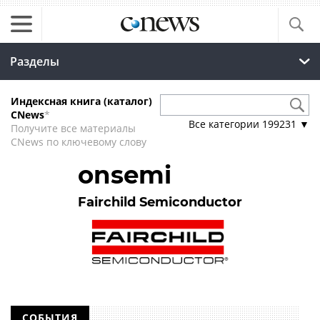
Разделы
Индексная книга (каталог)
CNews
*
Все категории
199231
▼
Получите все материалы
CNews по ключевому слову
onsemi
Fairchild Semiconductor
СОБЫТИЯ