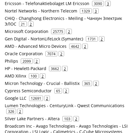
Ericsson - Telefonaktiebolaget LM Ericsson
3090
3
Nortel Networks - Northern Telecom
1329
3
CHiQ - Changhong Electronics - Meiling - Чанхун Электрик
ЭЛОС
21
2
Microsoft Corporation
25775
2
Gen Digital - NortonLifeLock (Symantec)
1731
2
AMD - Advanced Micro Devices
4642
2
Oracle Corporation
7074
2
Philips
2099
2
HP - Hewlett-Packard
3662
2
AMD Xilinx
100
2
Micron Technology - Crucial - Ballistix
365
2
Cypress Semiconductor
65
2
Google LLC
12691
2
Lumen Technologies - CenturyLink - Qwest Communications
326
2
Silver Lake Partners - Altera
103
2
Broadcom Inc - Avago Technologies - Avago Technologies - LSI
Corporation - LSI Logic - Calimetrics - C-Cube Microsystems