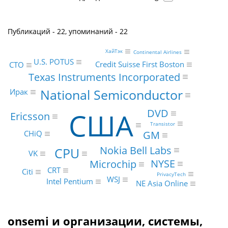
Публикаций - 22, упоминаний - 22
ХайТэк
Continental Airlines
U.S. POTUS
Credit Suisse First Boston
CTO
Texas Instruments Incorporated
National Semiconductor
Ирак
США
DVD
Ericsson
Transistor
GM
CHiQ
Nokia Bell Labs
CPU
VK
NYSE
Microchip
CRT
Citi
PrivacyTech
WSJ
Intel Pentium
NE Asia Online
onsemi и организации, системы,