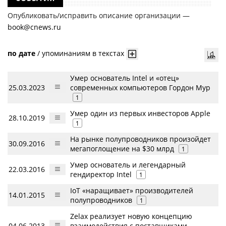
Опубликовать/исправить описание организации —
book@cnews.ru
по дате
/
упоминаниям в текстах
Умер основатель Intel и «отец»
25.03.2023
современных компьютеров Гордон Мур
1
Умер один из первых инвесторов Apple
28.10.2019
1
На рынке полупроводников произойдет
30.09.2016
мегапоглощение на $30 млрд
1
Умер основатель и легендарный
22.03.2016
гендиректор Intel
1
IoT «наращивает» производителей
14.01.2015
полупроводников
1
Zelax реализует новую концепцию
04.06.2013
взаимодействия с поставщиками