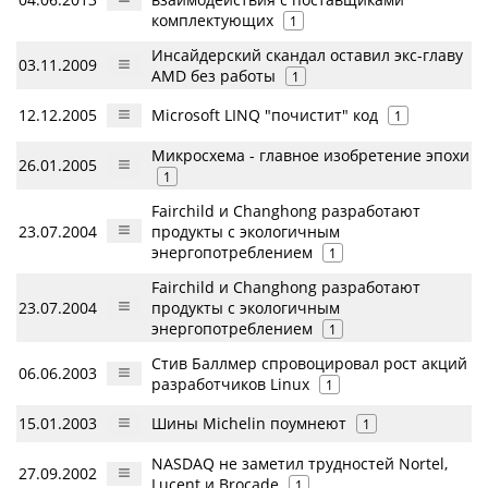
комплектующих
1
Инсайдерский скандал оставил экс-главу
03.11.2009
AMD без работы
1
12.12.2005
Microsoft LINQ "почистит" код
1
Микросхема - главное изобретение эпохи
26.01.2005
1
Fairchild и Changhong разработают
23.07.2004
продукты с экологичным
энергопотреблением
1
Fairchild и Changhong разработают
23.07.2004
продукты с экологичным
энергопотреблением
1
Стив Баллмер спровоцировал рост акций
06.06.2003
разработчиков Linux
1
15.01.2003
Шины Michelin поумнеют
1
NASDAQ не заметил трудностей Nortel,
27.09.2002
Lucent и Brocade
1