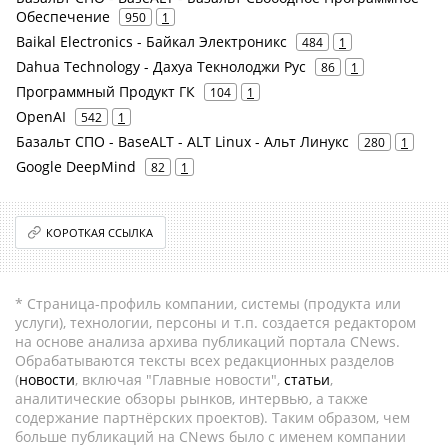
Обеспечение
950
1
Baikal Electronics - Байкал Электроникс
484
1
Dahua Technology - Дахуа Текнолоджи Рус
86
1
Программный Продукт ГК
104
1
OpenAI
542
1
Базальт СПО - BaseALT - ALT Linux - Альт Линукс
280
1
Google DeepMind
82
1
КОРОТКАЯ ССЫЛКА
* Страница-профиль компании, системы (продукта или
услуги), технологии, персоны и т.п. создается редактором
на основе анализа архива публикаций портала CNews.
Обрабатываются тексты всех редакционных разделов
(
новости
, включая "Главные новости",
статьи
,
аналитические обзоры рынков, интервью, а также
содержание партнёрских проектов). Таким образом, чем
больше публикаций на CNews было с именем компании