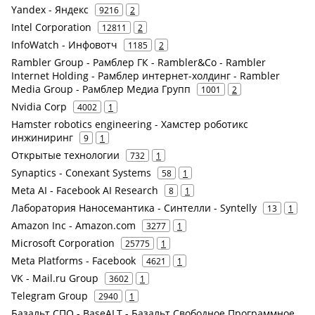
Yandex - Яндекс
9216
2
Intel Corporation
12811
2
InfoWatch - Инфовотч
1185
2
Rambler Group - Рамблер ГК - Rambler&Co - Rambler
Internet Holding - Рамблер интернет-холдинг - Rambler
Media Group - Рамблер Медиа Групп
1001
2
Nvidia Corp
4002
1
Hamster robotics engineering - Хамстер роботикс
инжиниринг
9
1
Открытые технологии
732
1
Synaptics - Conexant Systems
58
1
Meta AI - Facebook AI Research
8
1
Лаборатория Наносемантика - Синтелли - Syntelly
13
1
Amazon Inc - Amazon.com
3277
1
Microsoft Corporation
25775
1
Meta Platforms - Facebook
4621
1
VK - Mail.ru Group
3602
1
Telegram Group
2940
1
Базальт СПО - BaseALT - Базальт Свободное Программное