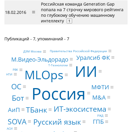
Российская команда Generation Gap
попала на 7 строчку мирового рейтинга
18.02.2016
по глубокому обучению машинному
интеллекту
1
Публикаций - 7, упоминаний - 7
Правительства Российской Федерации
ДЗМ Москва
Уралсиб ФК
М.Видео-Эльдорадо
ИИ
Т-Технологии
MLOps
РВК
НТИ
ОС
Россия
МФТИ
Бот
M&A
ИТ-экосистема
ТБанк
АиП
РЖД
SOVA
Русский язык
ГПБ
АСИ