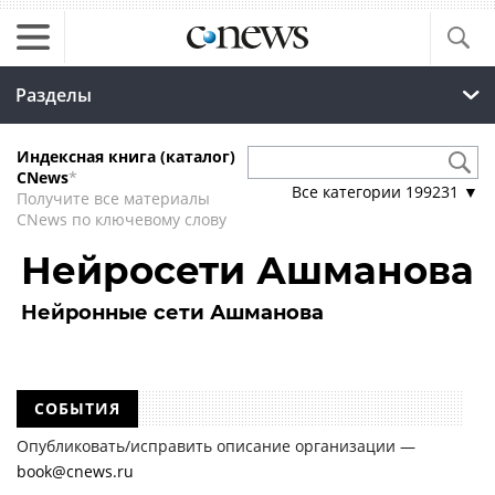
Разделы
Индексная книга (каталог)
CNews
*
Все категории
199231
▼
Получите все материалы
CNews по ключевому слову
Нейросети Ашманова
Нейронные сети Ашманова
СОБЫТИЯ
Опубликовать/исправить описание организации —
book@cnews.ru