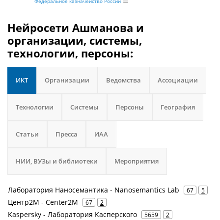
Федеральное казначейство России
Нейросети Ашманова и
организации, системы,
технологии, персоны:
ИКТ
Организации
Ведомства
Ассоциации
Технологии
Системы
Персоны
География
Статьи
Пресса
ИАА
НИИ, ВУЗы и библиотеки
Мероприятия
Лаборатория Наносемантика - Nanosemantics Lab
67
5
Центр2М - Center2М
67
2
Kaspersky - Лаборатория Касперского
5659
2