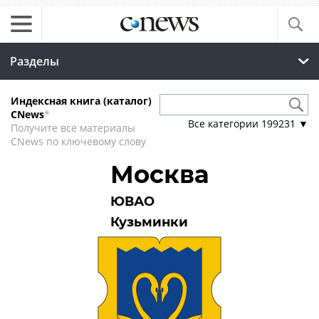
Разделы
Индексная книга (каталог)
CNews
*
Все категории
199231
▼
Получите все материалы
CNews по ключевому слову
Москва
ЮВАО
Кузьминки