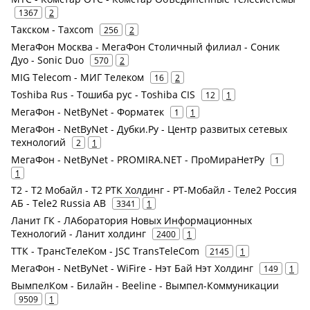
1367
2
Такском - Taxcom
256
2
МегаФон Москва - МегаФон Столичный филиал - Соник
Дуо - Sonic Duo
570
2
MIG Telecom - МИГ Телеком
16
2
Toshiba Rus - Тошиба рус - Toshiba CIS
12
1
МегаФон - NetByNet - Форматек
1
1
МегаФон - NetByNet - Дубки.Ру - Центр развитых сетевых
технологий
2
1
МегаФон - NetByNet - PROMIRA.NET - ПроМираНетРу
1
1
Т2 - Т2 Мобайл - Т2 РТК Холдинг - РТ-Мобайл - Теле2 Россия
АБ - Tele2 Russia AB
3341
1
Ланит ГК - ЛАборатория Новых Информационных
Технологий - Ланит холдинг
2400
1
ТТК - ТрансТелеКом - JSC TransTeleCom
2145
1
МегаФон - NetByNet - WiFire - Нэт Бай Нэт Холдинг
149
1
ВымпелКом - Билайн - Beeline - Вымпел-Коммуникации
9509
1