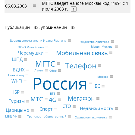
МГТС введет на юге Москвы код "499" с 1
06.03.2003
июля 2003 г.
1
Публикаций - 33, упоминаний - 35
Дворец спорта имени Ивана Ярыгина
Рождество Христово
Мэрия Москвы
ПКиО Измайлово
Мобильная связь
Черемушки
ШПД
МГТС
Телефон
ВДНХ
Ланит
Сбер
Россия
Новый год
Москва
Wi-Fi
БС
ISP
ВТБ
МегаФон
МТС
4G
Туризм
CTO
Недвижимость
Спорт
Царицыно
Транспорт общественный
МВД РФ
Сервисная экономика