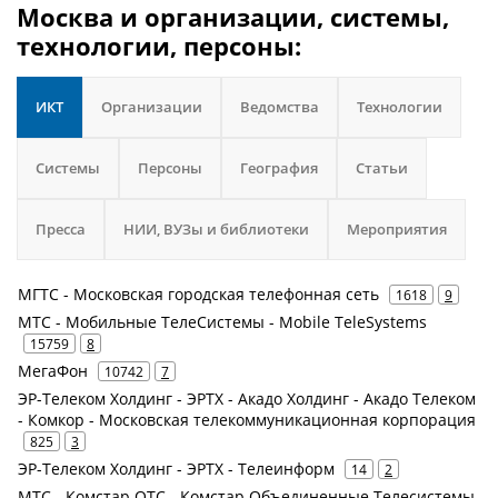
Москва и организации, системы,
технологии, персоны:
ИКТ
Организации
Ведомства
Технологии
Системы
Персоны
География
Статьи
Пресса
НИИ, ВУЗы и библиотеки
Мероприятия
МГТС - Московская городская телефонная сеть
1618
9
МТС - Мобильные ТелеСистемы - Mobile TeleSystems
15759
8
МегаФон
10742
7
ЭР-Телеком Холдинг - ЭРТХ - Акадо Холдинг - Акадо Телеком
- Комкор - Московская телекоммуникационная корпорация
825
3
ЭР-Телеком Холдинг - ЭРТХ - Телеинформ
14
2
МТС - Комстар ОТС - Комстар Объединенные Телесистемы