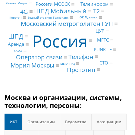
Россети МОЭСК
Ренова Медиа
Телеинформ
Т2
ШПД Мобильный
4G
ОК Лужники
Корстон
Водный стадион Технопарк
Московский метрополитен ГУП
ЦУР
Россия
ШПД
МГТС
Аренда
PUNKT E
GSMA
Телефон
Оператор связи
CTO
Мэрия Москвы
МЕГА ТРЦ
Прототип
Москва и организации, системы,
технологии, персоны:
ИКТ
Организации
Ведомства
Ассоциации