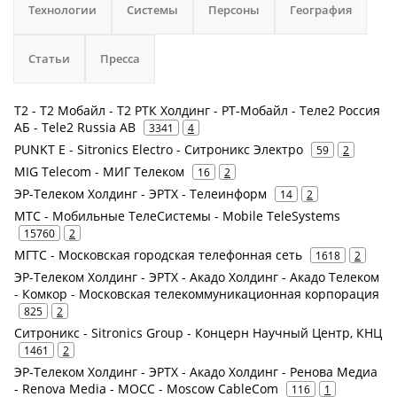
Технологии
Системы
Персоны
География
Статьи
Пресса
Т2 - Т2 Мобайл - Т2 РТК Холдинг - РТ-Мобайл - Теле2 Россия
АБ - Tele2 Russia AB
3341
4
PUNKT E - Sitronics Electro - Ситроникс Электро
59
2
MIG Telecom - МИГ Телеком
16
2
ЭР-Телеком Холдинг - ЭРТХ - Телеинформ
14
2
МТС - Мобильные ТелеСистемы - Mobile TeleSystems
15760
2
МГТС - Московская городская телефонная сеть
1618
2
ЭР-Телеком Холдинг - ЭРТХ - Акадо Холдинг - Акадо Телеком
- Комкор - Московская телекоммуникационная корпорация
825
2
Ситроникс - Sitronics Group - Концерн Научный Центр, КНЦ
1461
2
ЭР-Телеком Холдинг - ЭРТХ - Акадо Холдинг - Ренова Медиа
- Renova Media - MOCC - Moscow CableCom
116
1