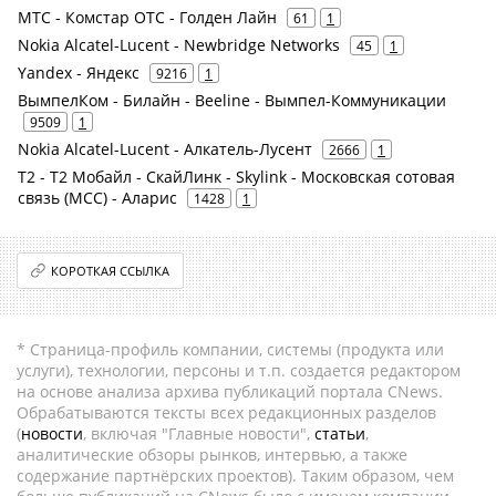
МТС - Комстар ОТС - Голден Лайн
61
1
Nokia Alcatel-Lucent - Newbridge Networks
45
1
Yandex - Яндекс
9216
1
ВымпелКом - Билайн - Beeline - Вымпел-Коммуникации
9509
1
Nokia Alcatel-Lucent - Алкатель-Лусент
2666
1
Т2 - Т2 Мобайл - СкайЛинк - Skylink - Московская сотовая
связь (МСС) - Аларис
1428
1
КОРОТКАЯ ССЫЛКА
* Страница-профиль компании, системы (продукта или
услуги), технологии, персоны и т.п. создается редактором
на основе анализа архива публикаций портала CNews.
Обрабатываются тексты всех редакционных разделов
(
новости
, включая "Главные новости",
статьи
,
аналитические обзоры рынков, интервью, а также
содержание партнёрских проектов). Таким образом, чем