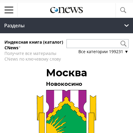
Разделы
Индексная книга (каталог)
CNews
*
Все категории
199231
▼
Получите все материалы
CNews по ключевому слову
Москва
Новокосино