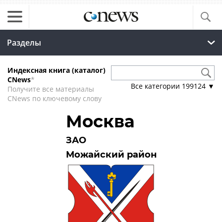
Разделы
Индексная книга (каталог)
CNews
*
Все категории
199124
▼
Получите все материалы
CNews по ключевому слову
Москва
ЗАО
Можайский район