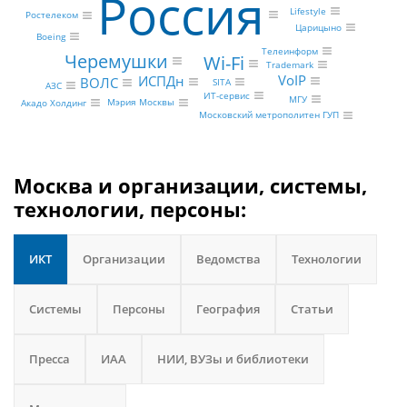
Россия
Lifestyle
Ростелеком
Царицыно
Boeing
Телеинформ
Черемушки
Wi-Fi
Trademark
VoIP
ИСПДн
ВОЛС
SITA
АЗС
ИТ-сервис
МГУ
Мэрия Москвы
Акадо Холдинг
Московский метрополитен ГУП
Москва и организации, системы,
технологии, персоны:
ИКТ
Организации
Ведомства
Технологии
Системы
Персоны
География
Статьи
Пресса
ИАА
НИИ, ВУЗы и библиотеки