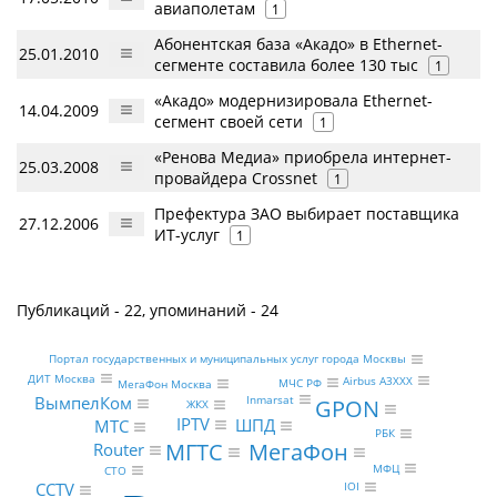
авиаполетам
1
Абонентская база «Акадо» в Ethernet-
25.01.2010
сегменте составила более 130 тыс
1
«Акадо» модернизировала Ethernet-
14.04.2009
сегмент своей сети
1
«Ренова Медиа» приобрела интернет-
25.03.2008
провайдера Crossnet
1
Префектура ЗАО выбирает поставщика
27.12.2006
ИТ-услуг
1
Публикаций - 22, упоминаний - 24
Портал государственных и муниципальных услуг города Москвы
ДИТ Москва
Airbus A3XXX
МЧС РФ
МегаФон Москва
Inmarsat
ВымпелКом
GPON
ЖКХ
IPTV
ШПД
МТС
РБК
МегаФон
МГТС
Router
МФЦ
CTO
CCTV
IOI