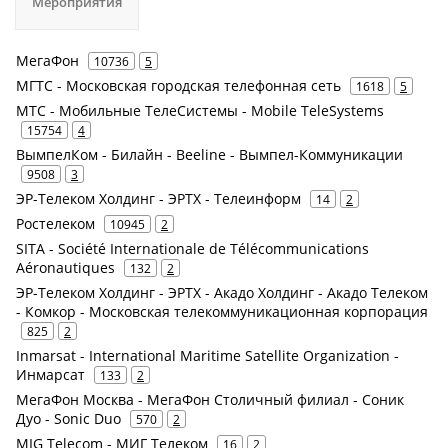
Мероприятия
МегаФон
10736
5
МГТС - Московская городская телефонная сеть
1618
5
МТС - Мобильные ТелеСистемы - Mobile TeleSystems
15754
4
ВымпелКом - Билайн - Beeline - Вымпел-Коммуникации
9508
3
ЭР-Телеком Холдинг - ЭРТХ - Телеинформ
14
2
Ростелеком
10945
2
SITA - Société Internationale de Télécommunications
Aéronautiques
132
2
ЭР-Телеком Холдинг - ЭРТХ - Акадо Холдинг - Акадо Телеком
- Комкор - Московская телекоммуникационная корпорация
825
2
Inmarsat - International Maritime Satellite Organization -
Инмарсат
133
2
МегаФон Москва - МегаФон Столичный филиал - Соник
Дуо - Sonic Duo
570
2
MIG Telecom - МИГ Телеком
16
2