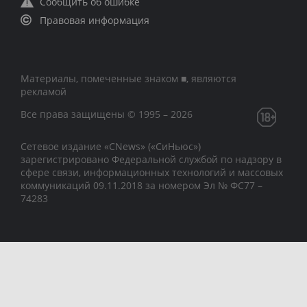
Сообщить об ошибке
Правовая информация
Материалы, помеченные знаком ■, являются
рекламой
Все права защищены © 1995 – 2026
Сетевое издание «CNews» («СиНьюс»)
зарегистрировано Федеральной службой по надзору в
сфере связи, информационных технологий и массовых
коммуникаций 09.11.2018 за номером Эл № ФС77 –
74283