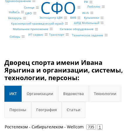
СФО
Здравоохранение
РФ
Люблино
Солнце
HoReCa
Wi-Fi
ЦФО
Экспоцентр ЦВК
Кузьминки
ВФВ
Беларусь
ШПД Мобильный
Красноярский краеведческий музей
Мобильное приложение
Сетевое оборудование
Транспорт
ИТ-сервис
Техническое задание
Сибирь
Дворец спорта имени Ивана
Ярыгина и организации, системы,
технологии, персоны:
ИКТ
Организации
Ведомства
Технологии
Персоны
География
Статьи
Ростелеком - Сибирьтелеком - Wellcom
735
1