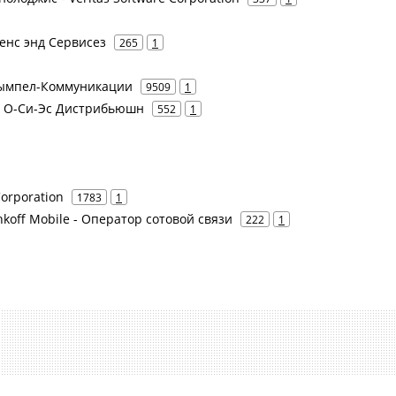
шенс энд Сервисез
265
1
 Вымпел-Коммуникации
9509
1
р - О-Си-Эс Дистрибьюшн
552
1
Corporation
1783
1
koff Mobile - Оператор сотовой связи
222
1