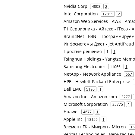
Nvidia Corp
4003
2
Intel Corporation
12811
2
Amazon Web Services - AWS - Ama
Т1 Сервионика - Айтеко - iTeco - 
Brain4Net - B4N - Программируе
Инфосистемы Джет - Jet Antifrau
Простые решения
1
1
Tsinghua Holdings - Yangtze Memo
Samsung Electronics
11066
1
NetApp - Network Appliance
667
HPE - Hewlett Packard Enterprise
Dell EMC
5180
1
Amazon Inc - Amazon.com
3277
Microsoft Corporation
25775
1
Huawei
4677
1
Apple Inc
13156
1
Элемент ГК - Микрон - Micron
16
Veritas Technologies - Веритас Тек