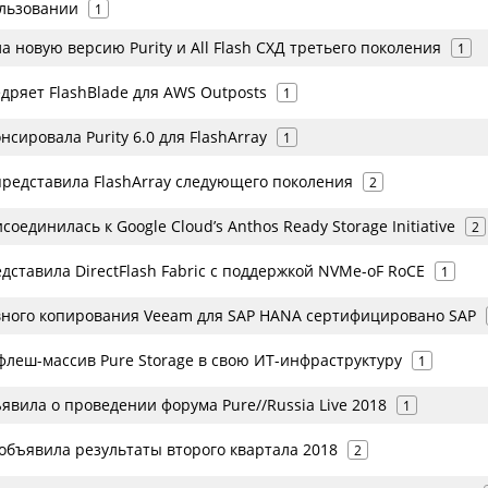
ользовании
1
а новую версию Purity и All Flash СХД третьего поколения
1
едряет FlashBlade для AWS Outposts
1
нсировала Purity 6.0 для FlashArray
1
представила FlashArray следующего поколения
2
соединилась к Google Cloud’s Anthos Ready Storage Initiative
2
едставила DirectFlash Fabric с поддержкой NVMe-oF RoCE
1
ного копирования Veeam для SAP HANA сертифицировано SAP
флеш-массив Pure Storage в свою ИТ-инфраструктуру
1
ъявила о проведении форума Pure//Russia Live 2018
1
объявила результаты второго квартала 2018
2