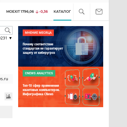
MOEXIT
1796,06
-0,36
КАТАЛОГ
МНЕНИЕ МЕСЯЦА
9231
▼
Почему соответствие
стандартам не гарантирует
защиту от киберугроз
CNEWS ANALYTICS
s.ru
Топ-10 сфер применения
квантовых компьютеров.
Инфографика CNews