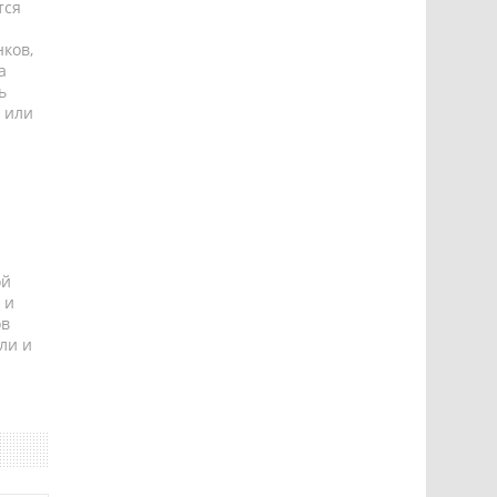
тся
ков,
а
ь
 или
ой
 и
ов
ли и