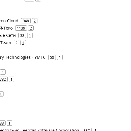
zon Cloud
948
2
Ай-Теко
1139
2
мые Сети
32
1
d Team
2
1
ry Technologies - YMTC
58
1
1
732
1
1
88
1
нолоджис - Veritas Software Corporation
337
1