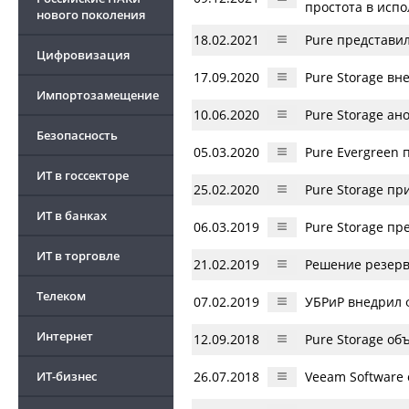
простота в исп
нового поколения
18.02.2021
Pure представил
Цифровизация
17.09.2020
Pure Storage вн
Импортозамещение
10.06.2020
Pure Storage ано
Безопасность
05.03.2020
Pure Evergreen 
ИТ в госсекторе
25.02.2020
Pure Storage при
ИТ в банках
06.03.2019
Pure Storage пр
ИТ в торговле
21.02.2019
Решение резерв
Телеком
07.02.2019
УБРиР внедрил 
Интернет
12.09.2018
Pure Storage об
ИТ-бизнес
26.07.2018
Veeam Software 