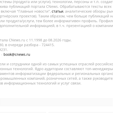
темы (продукта или услуги), технологии, персоны и т.п. создае
рхива публикаций портала CNews. Обрабатываются тексты всех
, включая "Главные новости",
статьи
, аналитические обзоры рын
ртнёрских проектов). Таким образом, чем больше публикаций н
ли продукта/услуги, тем более информативен профиль. Профил
 дополнительной информацией, в т.ч. презентацией о компании
ала CNews.ru c 11.1998 до 08.2026 годы.
0, в очереди разбора - 724415.
9231.
 -
book@cnews.ru
ели и сотрудники одной из самых успешных отраслей российск
онных технологий. Ядро аудитории составляют топ-менеджеры
таментов информатизации федеральных и региональных орган
 промышленных компаний, розничных сетей, а также руководите
в информационных технологий и услуг связи.