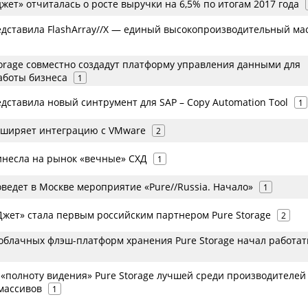
ет» отчиталась о росте выручки на 6,5% по итогам 2017 года
редставила FlashArray//X — единый высокопроизводительный ма
torage совместно создадут платформу управления данными для
аботы бизнеса
1
едставила новый синтрумент для SAP – Сopy Automation Tool
1
асширяет интеграцию с VMware
2
ринесла на рынок «вечные» СХД
1
оведет в Москве мероприятие «Pure//Russia. Начало»
1
жет» стала первым российским партнером Pure Storage
2
облачных флэш-платформ хранения Pure Storage начал работат
 «полноту видения» Pure Storage лучшей среди производителей
массивов
1