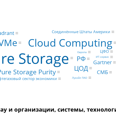
Соединённые Штаты Америки
adrant
Cloud Computing
VMe
re Storage
ЦФО
Европа
РФ
ИТ-сервис
Gartner
ЦОД
Pure Storage Purity
СМБ
Лукойл ПАО
фтегазовый сектор экономики
rray и организации, системы, технолог