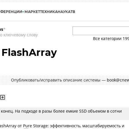
НФЕРЕНЦИИ
МАРКЕТ
ТЕХНИКА
НАУКА
ТВ
ws
*
о ключевому слову
Все категории
19
 FlashArray
Опубликовать/исправить описание системы —
book@cnew
конец. На подходе в разы более емкие SSD объемом в сотни
ashArray от Pure Storage: эффективность, масштабируемость и