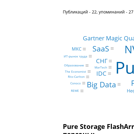
Публикаций - 22, упоминаний - 27
Gartner Magic Qu
N
SaaS
МКС
ИТ-рынок труда
Pu
СНГ
Образование
MarTech
IDC
The Economist
Ritz-Carlton
Big Data
Conoco
Не
REWE
Pure Storage FlashA