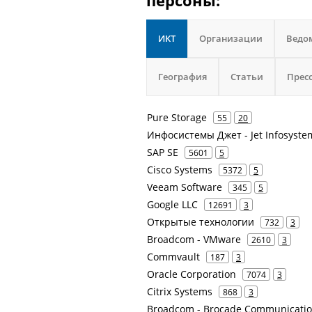
персоны:
ИКТ
Организации
Ведо
География
Статьи
Прес
Pure Storage
55
20
Инфосистемы Джет - Jet Infosyste
SAP SE
5601
5
Cisco Systems
5372
5
Veeam Software
345
5
Google LLC
12691
3
Открытые технологии
732
3
Broadcom - VMware
2610
3
Commvault
187
3
Oracle Corporation
7074
3
Citrix Systems
868
3
Broadcom - Brocade Communicatio