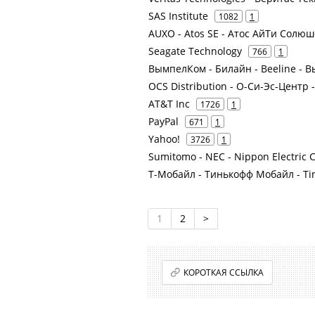
SAS Institute
1082
1
AUXO - Atos SE - Атос АйТи Солю
Seagate Technology
766
1
ВымпелКом - Билайн - Beeline -
OCS Distribution - О-Си-Эс-Цент
AT&T Inc
1726
1
PayPal
671
1
Yahoo!
3726
1
Sumitomo - NEC - Nippon Electric 
Т-Мобайл - Тинькофф Мобайл - Tin
1
2
>
КОРОТКАЯ ССЫЛКА