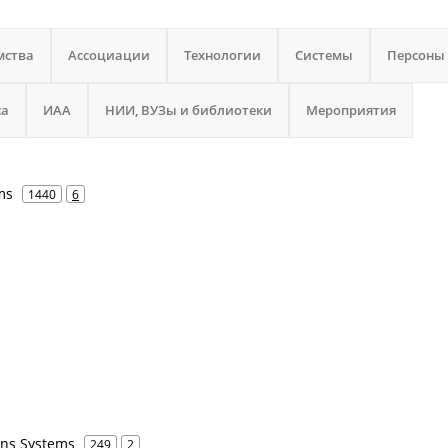
мства
Ассоциации
Технологии
Системы
Персоны
са
ИАА
НИИ, ВУЗы и библиотеки
Мероприятия
ms
1440
6
ns Systems
249
2