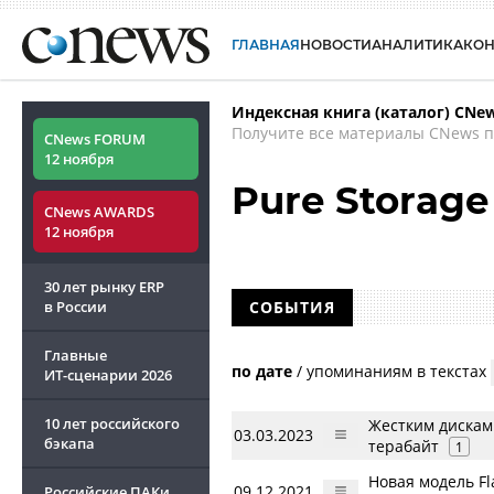
ГЛАВНАЯ
НОВОСТИ
АНАЛИТИКА
КО
Индексная книга (каталог) CNe
Получите все материалы CNews п
CNews FORUM
12 ноября
Pure Storage
CNews AWARDS
12 ноября
30 лет рынку ERP
в России
СОБЫТИЯ
Главные
по дате
/
упоминаниям в текстах
ИТ-сценарии
2026
10 лет российского
Жестким дискам 
03.03.2023
бэкапа
терабайт
1
Новая модель Fl
09.12.2021
Российские ПАКи