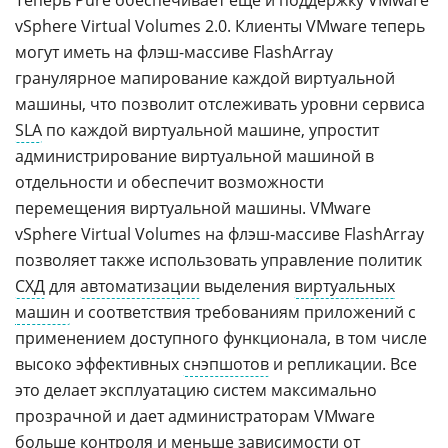
Теперь Pure обеспечивает еще и поддержку VMware
vSphere Virtual Volumes 2.0. Клиенты VMware теперь
могут иметь на флэш-массиве FlashArray
гранулярное мапирование каждой виртуальной
машины, что позволит отслеживать уровни сервиса
SLA
по каждой виртуальной машине, упростит
администрирование виртуальной машиной в
отдельности и обеспечит возможности
перемещения виртуальной машины. VMware
vSphere Virtual Volumes на флэш-массиве FlashArray
позволяет также использовать управление политик
СХД
для
автоматизации
выделения
виртуальных
машин
и соответствия требованиям приложений с
применением доступного функционала, в том числе
высоко эффективных
снэпшотов
и репликации. Все
это делает эксплуатацию систем максимально
прозрачной и дает администраторам VMware
больше контроля и меньше зависимости от