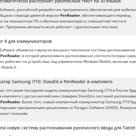
втоматически распознает рукописный текст на 30 языках
Software, российский разработчик программного обеспечения для мобиль
ообщила о выходе девятой версии
PenReader
, обеспечивающего перевод
ки на планшетных ПК и обычных компьютерах (с планшетом) текста в
т. Программа автоматически работает с рукописными текстами
r 8 для коммуникаторов
Software объявила о выпуске восьмого поколения системы распознавания
а
PenReader
, в которой реализовано распознавание слитного почерка наря
кт работает на устройствах под управлением Windows Mobile, включая н
Mobile 6.
тор Samsung i710: SlovoEd и PenReader в комплекте
том, что самая последняя модель коммуникатора Samsung i710 в России буд
в комплекте с русско-английским словарем SlovoEd и системой распознав
а
PenReader
. Более того, новый компактный коммуникатор Samsung i710 бу
улярными программными решениями от Paragon Software (SHDD). Коммун
ложит пользова
ла новую систему распознавания рукописного ввода для Tablet