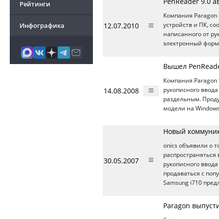
PenReader 9.0 а
Рейтинги
Компания Paragon 
Инфографика
12.07.2010
устройств и ПК, с
написанного от ру
электронный форма
Вышел PenReade
Компания Paragon 
14.08.2008
рукописного ввод
раздельным. Проду
модели на Windows 
Новый коммуника
onics объявили о 
распространяться 
30.05.2007
рукописного ввод
продаваться с поп
Samsung i710 пред
Paragon выпусти