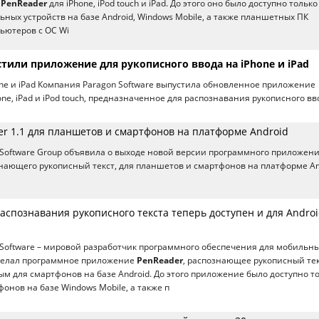
а
PenReader
для iPhone, iPod touch и iPad. До этого оно было доступно только
ных устройств на базе Android, Windows Mobile, а также планшетных ПК
ьютеров с ОС Wi
тили приложение для рукописного ввода на iPhone и iPad
one и iPad Компания Paragon Software выпустила обновленное приложение
one, iPad и iPod touch, предназначенное для распознавания рукописного вв
r 1.1 для планшетов и смартфонов на платформе Android
Software Group объявила о выходе новой версии программного приложен
знающего рукописный текст, для планшетов и смартфонов на платформе An
аспознавания рукописного текста теперь доступен и для Androi
Software – мировой разработчик программного обеспечения для мобильн
сделал программное приложение
PenReader
, распознающее рукописный тек
ным для смартфонов на базе Android. До этого приложение было доступно т
онов на базе Windows Mobile, а также п