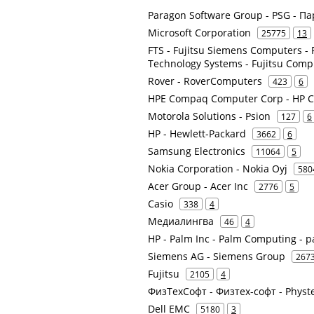
Paragon Software Group - PSG - П
Microsoft Corporation
25775
13
FTS - Fujitsu Siemens Computers - F
Technology Systems - Fujitsu Comp
Rover - RoverComputers
423
6
HPE Compaq Computer Corp - HP C
Motorola Solutions - Psion
127
6
HP - Hewlett-Packard
3662
6
Samsung Electronics
11064
5
Nokia Corporation - Nokia Oyj
580
Acer Group - Acer Inc
2776
5
Casio
338
4
Медиалингва
46
4
HP - Palm Inc - Palm Computing - 
Siemens AG - Siemens Group
267
Fujitsu
2105
4
ФизТехСофт - Физтех-софт - Physt
Dell EMC
5180
3