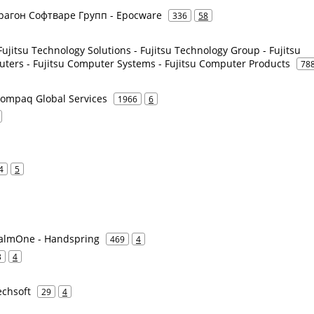
арагон Софтваре Групп - Epocware
336
58
ujitsu Technology Solutions - Fujitsu Technology Group - Fujitsu
uters - Fujitsu Computer Systems - Fujitsu Computer Products
78
ompaq Global Services
1966
6
4
5
palmOne - Handspring
469
4
3
4
echsoft
29
4