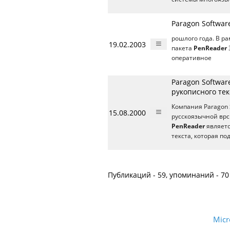
Paragon Softwa
рошлого года. В р
19.02.2003
пакета
PenReader
оперативное
Paragon Softwa
рукописного тек
Компания Paragon S
15.08.2000
русскоязычной врс
PenReader
являетс
текста, которая п
Публикаций - 59, упоминаний - 70
Micr