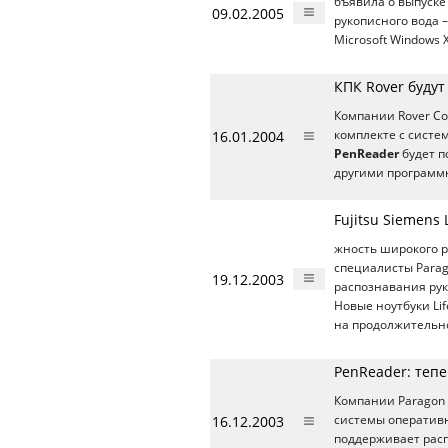
бъявила о выпуске
09.02.2005
рукописного вода 
Microsoft Windows 
КПК Rover будут
Компании Rover Co
16.01.2004
комплекте с систе
PenReader
будет п
другими программн
Fujitsu Siemens
жность широкого 
специалисты Parag
19.12.2003
распознавания ру
Новые ноутбуки Li
на продолжительн
PenReader: теп
Компании Paragon 
16.12.2003
системы оператив
поддерживает расп