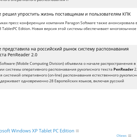
re решил упростить жизнь поставщикам и пользователям КПК
амках пресс-конференции компания Paragon Software также анонсировала 
3 TabletPC Edition. Новая версия этой системы обеспечивает многоязычное
re представила на российский рынок систему распознавания
ста PenReader 2.0
oftware (Mobile Computing Division) объявила о начале распространения в
ии системы оперативного распознавания рукописного текста
PenReader
2.
я системой оперативного (on-line) распознавания естественного рукописн
оддерживает одновременно 28 Европейских языков, включая русский
osoft Windows XP Tablet PC Edition
CNews