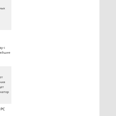
ных
ду с
овейшие
ет
ания
дет
икатор
 PC