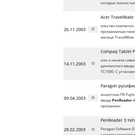
которые полность
Acer TravelMate
ельство компании 
26.11.2003
программным пак
месяце TravelMate
Compaq Tablet 
или о начале совм
14.11.2003
рукописного ввод
TC1000. С установ
Paragon русифиц
аншетных ПК Fujit
09.04.2003
ввода
PenReader
-
программн
PenReader 3 те
28.02.2003
Paragon Software 
системы многоязы