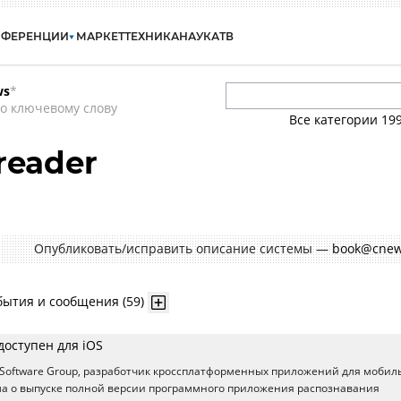
НФЕРЕНЦИИ
МАРКЕТ
ТЕХНИКА
НАУКА
ТВ
ws
*
о ключевому слову
Все категории
19
reader
Опубликовать/исправить описание системы —
book@cnew
бытия и сообщения (59)
доступен для iOS
Software Group, разработчик кроссплатформенных приложений для мобил
ла о выпуске полной версии программного приложения распознавания