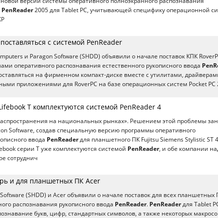
 новой версии системы оперативного полноэкранного распознавания
–
PenReader
2005 для Tablet PC, учитывающей специфику операционной с
XP
 поставляться с системой PenReader
mputers и Paragon Software (SHDD) объявили о начале поставок КПК RoverP
мами оперативного распознавания естественного рукописного ввода
PenR
оставляться на фирменном компакт-диске вместе с утилитами, драйверам
ыми приложениями для RoverPC на базе операционных систем Pocket PC 
 Lifebook T комплектуются системой PenReader 4
распространения на национальных рынках». Решением этой проблемы за
on Software, создав специальную версию программы оперативного
кописного ввода
PenReader
для планшетного ПК Fujitsu Siemens Stylistic ST 
febook серии T уже комплектуются системой
PenReader
, и обе компании н
ое сотруднич
ерь и для планшетных ПК Acer
Software (SHDD) и Acer объявили о начале поставок для всех планшетных 
ного распознавания рукописного ввода
PenReader
.
PenReader
для Tablet P
ознавание букв, цифр, стандартных символов, а также некоторых макросо