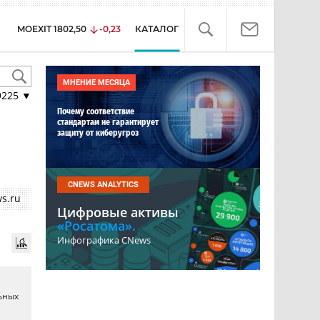
MOEXIT
1802,50
-0,23
КАТАЛОГ
МНЕНИЕ МЕСЯЦА
9225
▼
Почему соответствие
стандартам не гарантирует
защиту от киберугроз
CNEWS ANALYTICS
s.ru
Цифровые активы
«Росатома».
Инфографика CNews
ьных