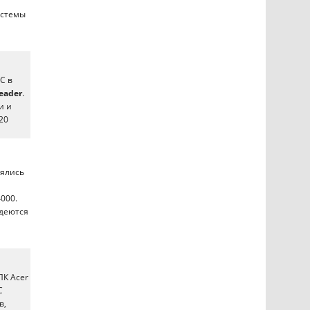
истемы
C в
eader
.
и и
20
нялись
4000.
адеются
ПК Acer
C
в,