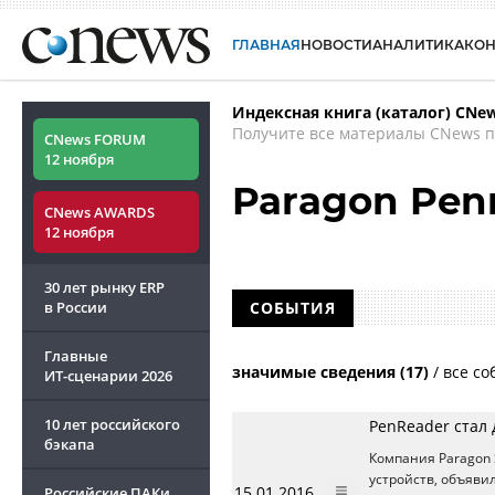
ГЛАВНАЯ
НОВОСТИ
АНАЛИТИКА
КО
Индексная книга (каталог) CNe
Получите все материалы CNews п
CNews FORUM
12 ноября
Paragon Pen
CNews AWARDS
12 ноября
30 лет рынку ERP
в России
СОБЫТИЯ
Главные
значимые сведения (17)
/
все со
ИТ-сценарии
2026
10 лет российского
PenReader стал 
бэкапа
Компания Paragon 
устройств, объяви
15.01.2016
Российские ПАКи