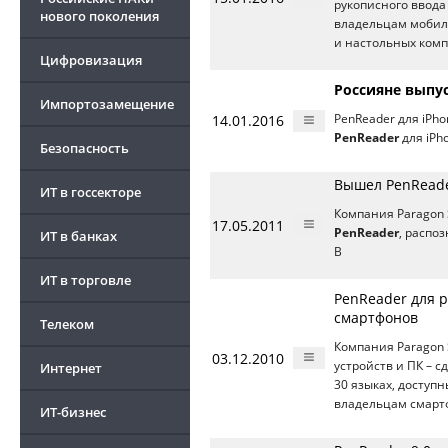
рукописного ввод
нового поколения
владельцам мобиль
и настольных комп
Цифровизация
Россияне выпус
Импортозамещение
14.01.2016
PenReader для iPh
PenReader
для iPh
Безопасность
Вышел PenReade
ИТ в госсекторе
Компания Paragon 
17.05.2011
PenReader
, распо
ИТ в банках
В
ИТ в торговле
PenReader для р
смартфонов
Телеком
Компания Paragon 
03.12.2010
устройств и ПК – 
Интернет
30 языках, доступ
владельцам смартф
ИТ-бизнес