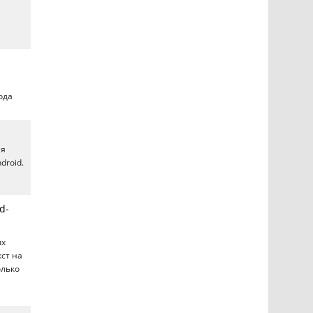
ода
ия
droid.
d-
ых
ст на
олько