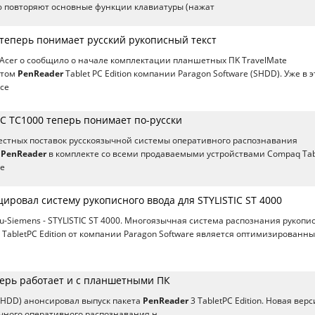
ю повторяют основные функции клавиатуры (нажат
 теперь понимает русский рукописный текст
Acer о сообщило о начале комплектации планшетных ПK TravelMate
етом
PenReader
Tablet PC Edition компании Paragon Software (SHDD). Уже в 
 се
PC TC1000 теперь понимает по-русски
естных поставок русскоязычной системы оперативного распознавания
а
PenReader
в комплекте со всеми продаваемыми устройствами Compaq Tab
ле
ировал систему рукописного ввода для STYLISTIC ST 4000
su-Siemens - STYLISTIC ST 4000. Многоязычная система распознания рукопи
4 TabletPC Edition от компании Paragon Software является оптимизированн
перь работает и с планшетными ПК
(SHDD) анонсировал выпуск пакета
PenReader
3 TabletPC Edition. Новая верс
чного оперативного распознавания н