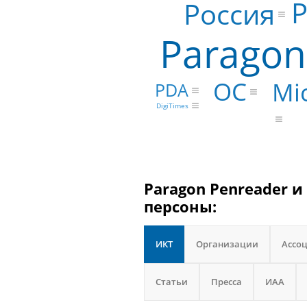
Р
Россия
Paragon
ОС
Mi
PDA
DigiTimes
Paragon Penreader и
персоны:
ИКТ
Организации
Ассо
Статьи
Пресса
ИАА