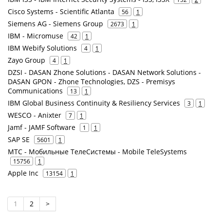
Cisco Systems - Scientific Atlanta
56
1
Siemens AG - Siemens Group
2673
1
IBM - Micromuse
42
1
IBM Webify Solutions
4
1
Zayo Group
4
1
DZSI - DASAN Zhone Solutions - DASAN Network Solutions -
DASAN GPON - Zhone Technologies, DZS - Premisys
Communications
13
1
IBM Global Business Continuity & Resiliency Services
3
1
WESCO - Anixter
7
1
Jamf - JAMF Software
1
1
SAP SE
5601
1
МТС - Мобильные ТелеСистемы - Mobile TeleSystems
15756
1
Apple Inc
13154
1
1
2
>