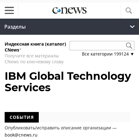
Разделы
Индексная книга (каталог)
CNews
*
Все категории
199124
▼
Получите все материалы
CNews по ключевому слову
IBM Global Technology
Services
СОБЫТИЯ
Опубликовать/исправить описание организации —
book@cnews.ru