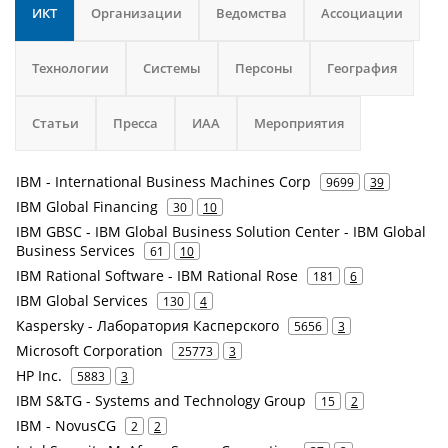
ИКТ
Организации
Ведомства
Ассоциации
Технологии
Системы
Персоны
География
Статьи
Пресса
ИАА
Мероприятия
IBM - International Business Machines Corp
9699
39
IBM Global Financing
30
10
IBM GBSC - IBM Global Business Solution Center - IBM Global
Business Services
61
10
IBM Rational Software - IBM Rational Rose
181
6
IBM Global Services
130
4
Kaspersky - Лаборатория Касперского
5656
3
Microsoft Corporation
25773
3
HP Inc.
5883
3
IBM S&TG - Systems and Technology Group
15
2
IBM - NovusCG
2
2