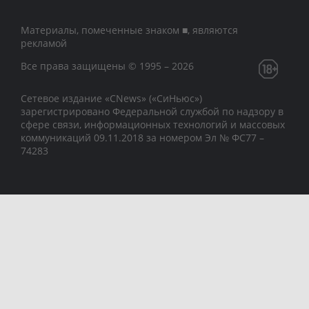
Материалы, помеченные знаком ■, являются
рекламой
Все права защищены © 1995 – 2026
Сетевое издание «CNews» («СиНьюс»)
зарегистрировано Федеральной службой по надзору в
сфере связи, информационных технологий и массовых
коммуникаций 09.11.2018 за номером Эл № ФС77 –
74283