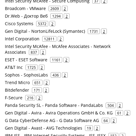
Intel Security McAfee - Secure Computing
37
2
Broadcom - VMware
2609
2
Dr.Web - Доктор Веб
1294
2
Cisco Systems
5372
2
Gen Digital - NortonLifeLock (Symantec)
1731
2
Intel Corporation
12811
2
Intel Security McAfee - McAfee Associates - Network
Associates
837
2
ESET - ESET Software
1161
2
AT&T Inc
1725
2
Sophos - SophosLabs
436
2
Trend Micro
651
2
Bitdefender
171
2
F-Secure
216
2
Panda Security SL - Panda Software - PandaLabs
504
2
Gen Digital - Avira - Avira Operations GmbH & Co. KG
61
2
G Data CyberDefense AG - G Data Software AG
64
2
Gen Digital - Avast - AVG Technologies
19
2
IBM ISS - IBM Internet Security Systems - ISS, ISSX
152
2