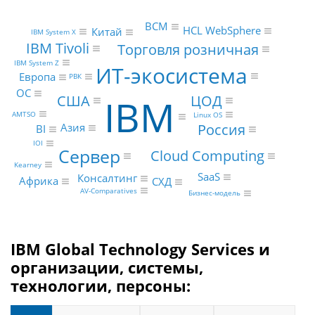
BCM
HCL WebSphere
Китай
IBM System X
IBM Tivoli
Торговля розничная
IBM System Z
ИТ-экосистема
Европа
РВК
ОС
IBM
ЦОД
США
AMTSO
Linux OS
Россия
Азия
BI
IOI
Сервер
Cloud Computing
Kearney
SaaS
Консалтинг
Африка
СХД
AV-Comparatives
Бизнес-модель
IBM Global Technology Services и
организации, системы,
технологии, персоны: