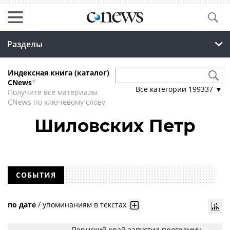
Разделы
Индексная книга (каталог)
CNews
*
Все категории
199337
▼
Получите все материалы
CNews по ключевому слову
Шиловских Петр
СОБЫТИЯ
по дате
/
упоминаниям в текстах
Пермский край запустил программу