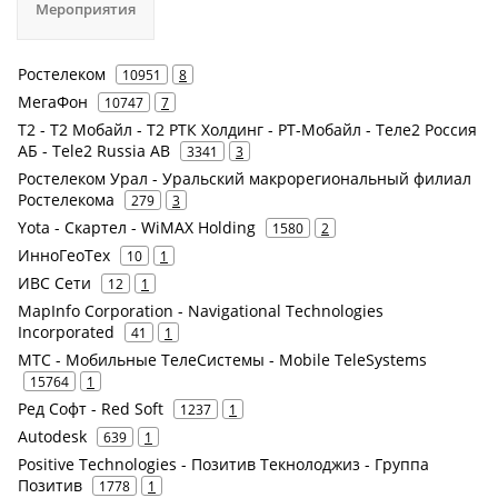
Мероприятия
Ростелеком
10951
8
МегаФон
10747
7
Т2 - Т2 Мобайл - Т2 РТК Холдинг - РТ-Мобайл - Теле2 Россия
АБ - Tele2 Russia AB
3341
3
Ростелеком Урал - Уральский макрорегиональный филиал
Ростелекома
279
3
Yota - Скартел - WiMAX Holding
1580
2
ИнноГеоТех
10
1
ИВС Сети
12
1
MapInfo Corporation - Navigational Technologies
Incorporated
41
1
МТС - Мобильные ТелеСистемы - Mobile TeleSystems
15764
1
Ред Софт - Red Soft
1237
1
Autodesk
639
1
Positive Technologies - Позитив Текнолоджиз - Группа
Позитив
1778
1