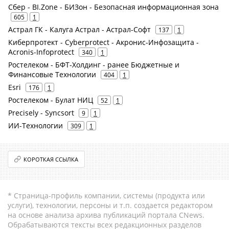
Сбер - BI.Zone - БИЗон - Безопасная информационная зона
605
1
Астрал ГК - Калуга Астрал - Астрал-Софт
137
1
Киберпротект - Cyberprotect - Акронис-Инфозащита -
Acronis-Infoprotect
340
1
Ростелеком - БФТ-Холдинг - ранее Бюджетные и
Финансовые Технологии
404
1
Esri
176
1
Ростелеком - Булат НИЦ
52
1
Precisely - Syncsort
9
1
ИИ-Технологии
309
1
КОРОТКАЯ ССЫЛКА
* Страница-профиль компании, системы (продукта или
услуги), технологии, персоны и т.п. создается редактором
на основе анализа архива публикаций портала CNews.
Обрабатываются тексты всех редакционных разделов