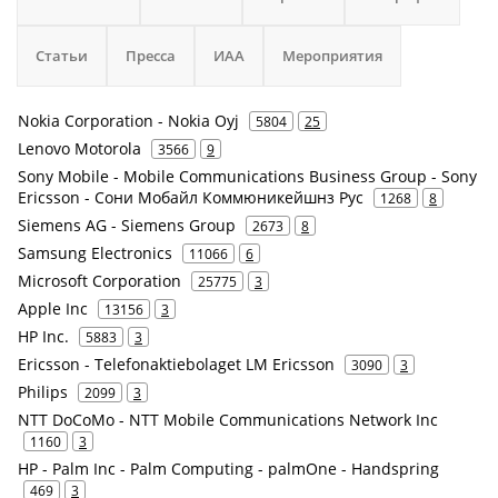
Статьи
Пресса
ИАА
Мероприятия
Nokia Corporation - Nokia Oyj
5804
25
Lenovo Motorola
3566
9
Sony Mobile - Mobile Communications Business Group - Sony
Ericsson - Сони Мобайл Коммюникейшнз Рус
1268
8
Siemens AG - Siemens Group
2673
8
Samsung Electronics
11066
6
Microsoft Corporation
25775
3
Apple Inc
13156
3
HP Inc.
5883
3
Ericsson - Telefonaktiebolaget LM Ericsson
3090
3
Philips
2099
3
NTT DoCoMo - NTT Mobile Communications Network Inc
1160
3
HP - Palm Inc - Palm Computing - palmOne - Handspring
469
3