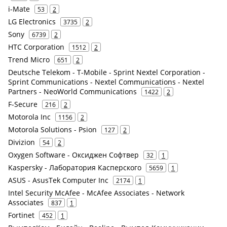
i-Mate
53
2
LG Electronics
3735
2
Sony
6739
2
HTC Corporation
1512
2
Trend Micro
651
2
Deutsche Telekom - T-Mobile - Sprint Nextel Corporation -
Sprint Communications - Nextel Communications - Nextel
Partners - NeoWorld Communications
1422
2
F-Secure
216
2
Motorola Inc
1156
2
Motorola Solutions - Psion
127
2
Divizion
54
2
Oxygen Software - Оксиджен Софтвер
32
1
Kaspersky - Лаборатория Касперского
5659
1
ASUS - AsusTek Computer Inc
2174
1
Intel Security McAfee - McAfee Associates - Network
Associates
837
1
Fortinet
452
1