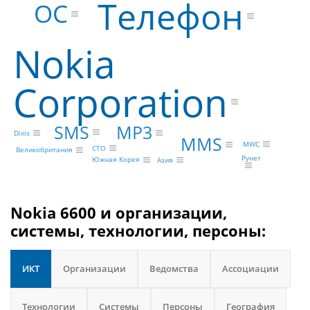
Телефон
ОС
Nokia
Corporation
SMS
MP3
Dixis
MMS
MWC
CTO
Великобритания
Рунет
Южная Корея
Азия
Nokia 6600 и организации,
системы, технологии, персоны:
ИКТ
Организации
Ведомства
Ассоциации
Технологии
Системы
Персоны
География