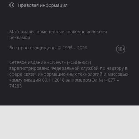
Правовая информация
Материалы, помеченные знаком ■, являются
рекламой
Все права защищены © 1995 – 2026
Сетевое издание «CNews» («СиНьюс»)
зарегистрировано Федеральной службой по надзору в
сфере связи, информационных технологий и массовых
коммуникаций 09.11.2018 за номером Эл № ФС77 –
74283