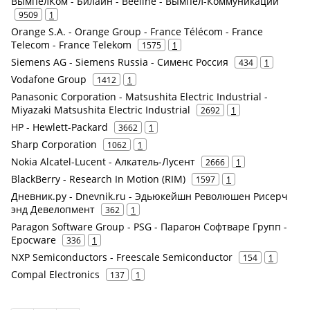
ВымпелКом - Билайн - Beeline - Вымпел-Коммуникации
9509
1
Orange S.A. - Orange Group - France Télécom - France
Telecom - France Telekom
1575
1
Siemens AG - Siemens Russia - Сименс Россия
434
1
Vodafone Group
1412
1
Panasonic Corporation - Matsushita Electric Industrial -
Miyazaki Matsushita Electric Industrial
2692
1
HP - Hewlett-Packard
3662
1
Sharp Corporation
1062
1
Nokia Alcatel-Lucent - Алкатель-Лусент
2666
1
BlackBerry - Research In Motion (RIM)
1597
1
Дневник.ру - Dnevnik.ru - Эдьюкейшн Революшен Рисерч
энд Девелопмент
362
1
Paragon Software Group - PSG - Парагон Софтваре Групп -
Epocware
336
1
NXP Semiconductors - Freescale Semiconductor
154
1
Compal Electronics
137
1