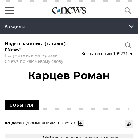
Разделы
Индексная книга (каталог)
CNews
*
Все категории
199231
▼
Получите все материалы
CNews по ключевому слову
Карцев Роман
СОБЫТИЯ
по дате
/
упоминаниям в текстах
Мобильные новинки лета: что еще,