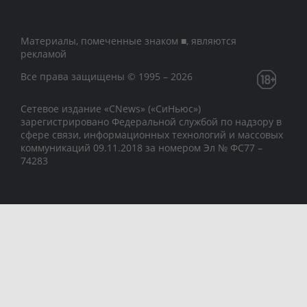
Материалы, помеченные знаком ■, являются
рекламой
Все права защищены © 1995 – 2026
Сетевое издание «CNews» («СиНьюс»)
зарегистрировано Федеральной службой по надзору в
сфере связи, информационных технологий и массовых
коммуникаций 09.11.2018 за номером Эл № ФС77 –
74283