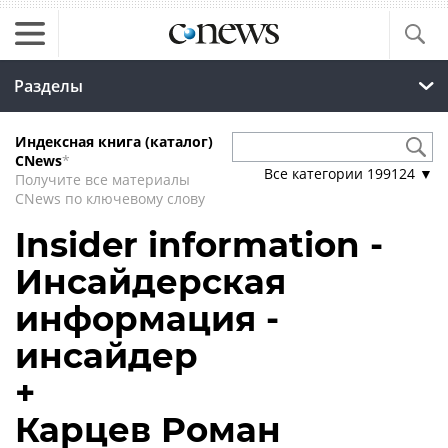
Разделы
Индексная книга (каталог)
CNews
*
Все категории
199124
▼
Получите все материалы
CNews по ключевому слову
Insider information -
Инсайдерская
информация -
инсайдер
+
Карцев Роман