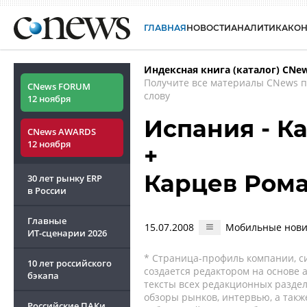
ГЛАВНАЯ
НОВОСТИ
АНАЛИТИКА
КО
Индексная книга (каталог) CNe
Получите все материалы CNews 
CNews FORUM
слову
12 ноября
Испания - К
CNews AWARDS
12 ноября
+
Карцев Ром
30 лет рынку ERP
в России
Главные
15.07.2008
Мобильные новин
ИТ-сценарии
2026
* Страница-профиль компании, сис
10 лет российского
создается редактором на основе
бэкапа
тексты всех редакционных раздел
обзоры рынков, интервью, а такж
Российские ПАКи