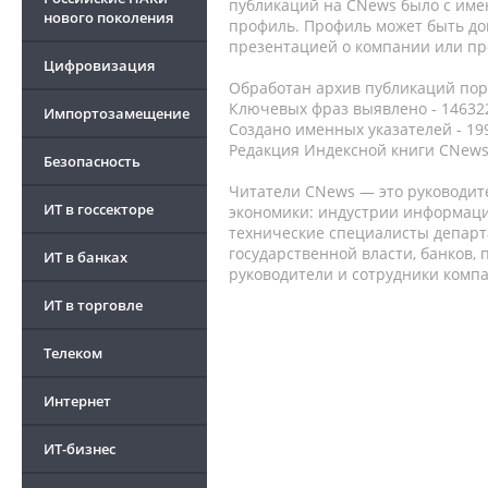
публикаций на CNews было с име
нового поколения
профиль. Профиль может быть до
презентацией о компании или про
Цифровизация
Обработан архив публикаций порт
Ключевых фраз выявлено - 146322
Импортозамещение
Создано именных указателей - 19
Редакция Индексной книги CNews
Безопасность
Читатели CNews — это руководит
ИТ в госсекторе
экономики: индустрии информаци
технические специалисты депар
государственной власти, банков,
ИТ в банках
руководители и сотрудники комп
ИТ в торговле
Телеком
Интернет
ИТ-бизнес