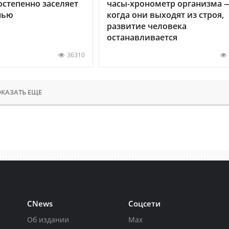
остепенно заселяет
часы-хронометр организма 
нью
когда они выходят из строя,
развитие человека
останавливается
36310
КАЗАТЬ ЕЩЕ
CNews
Соцсети
Об издании
Max