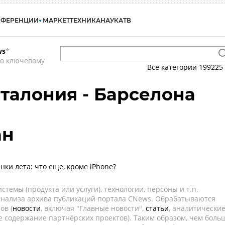
НФЕРЕНЦИИ
МАРКЕТ
ТЕХНИКА
НАУКА
ТВ
ws
*
по ключевому
Все категории
199225
аталония - Барселона
ан
ки лета: что еще, кроме iPhone?
темы (продукта или услуги), технологии, персоны и т.п.
 анализа архива публикаций портала CNews. Обрабатываются
ов (
новости
, включая "Главные новости",
статьи
, аналитически
е содержание партнёрских проектов). Таким образом, чем боль