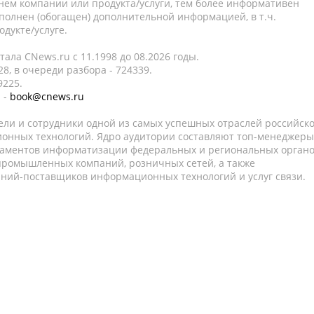
нем компании или продукта/услуги, тем более информативен
полнен (обогащен) дополнительной информацией, в т.ч.
дукте/услуге.
ала CNews.ru c 11.1998 до 08.2026 годы.
8, в очереди разбора - 724339.
9225.
 -
book@cnews.ru
ели и сотрудники одной из самых успешных отраслей российск
онных технологий. Ядро аудитории составляют топ-менеджеры
таментов информатизации федеральных и региональных орган
 промышленных компаний, розничных сетей, а также
аний-поставщиков информационных технологий и услуг связи.