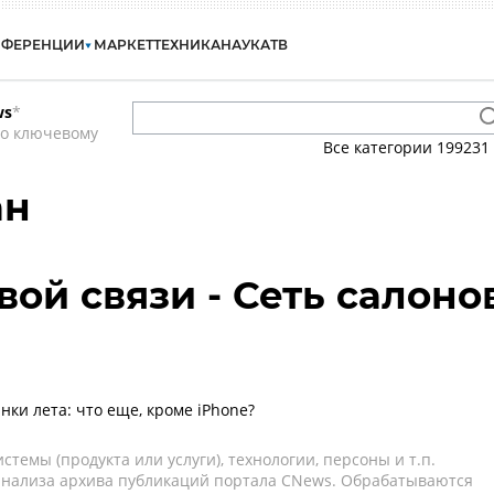
НФЕРЕНЦИИ
МАРКЕТ
ТЕХНИКА
НАУКА
ТВ
ws
*
по ключевому
Все категории
199231
ан
вой связи - Сеть салоно
ки лета: что еще, кроме iPhone?
темы (продукта или услуги), технологии, персоны и т.п.
 анализа архива публикаций портала CNews. Обрабатываются