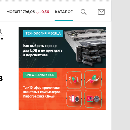
MOEXIT
1796,06
-0,36
КАТАЛОГ
ТЕХНОЛОГИЯ МЕСЯЦА
▼
Как выбрать сервер
для ЦОД и не прогадать
в перспективе
в
CNEWS ANALYTICS
Топ-10 сфер применения
квантовых компьютеров.
Инфографика CNews