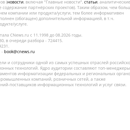
ов (
новости
, включая "Главные новости",
статьи
, аналитически
е содержание партнёрских проектов). Таким образом, чем боль
нем компании или продукта/услуги, тем более информативен
полнен (обогащен) дополнительной информацией, в т.ч.
дукте/услуге.
ала CNews.ru c 11.1998 до 08.2026 годы.
0, в очереди разбора - 724415.
9231.
 -
book@cnews.ru
ели и сотрудники одной из самых успешных отраслей российск
онных технологий. Ядро аудитории составляют топ-менеджеры
таментов информатизации федеральных и региональных орган
 промышленных компаний, розничных сетей, а также
аний-поставщиков информационных технологий и услуг связи.