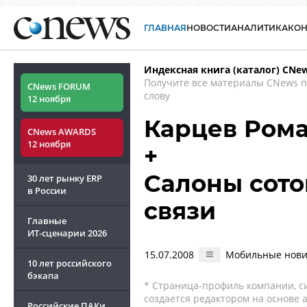
ГЛАВНАЯ
НОВОСТИ
АНАЛИТИКА
КО
Индексная книга (каталог) CNe
Получите все материалы CNews 
CNews FORUM
слову
12 ноября
Карцев Ром
CNews AWARDS
12 ноября
+
Салоны сото
30 лет рынку ERP
в России
связи
Главные
ИТ-сценарии
2026
15.07.2008
Мобильные новин
10 лет российского
бэкапа
* Страница-профиль компании, сис
создается редактором на основе
Российские ПАКи