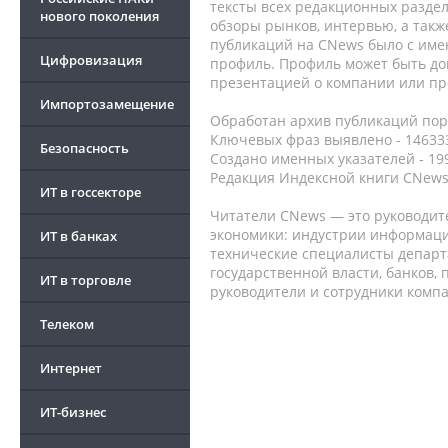
тексты всех редакционных раздел
нового поколения
обзоры рынков, интервью, а такж
публикаций на CNews было с име
Цифровизация
профиль. Профиль может быть до
презентацией о компании или про
Импортозамещение
Обработан архив публикаций порт
Ключевых фраз выявлено - 146333
Безопасность
Создано именных указателей - 19
Редакция Индексной книги CNews
ИТ в госсекторе
Читатели CNews — это руководит
экономики: индустрии информаци
ИТ в банках
технические специалисты депар
государственной власти, банков,
ИТ в торговле
руководители и сотрудники комп
Телеком
Интернет
ИТ-бизнес