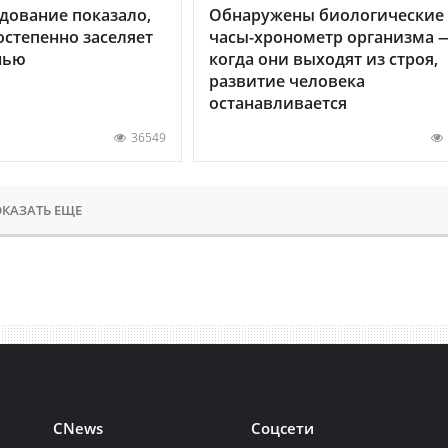
дование показало,
Обнаружены биологические
остепенно заселяет
часы-хронометр организма 
нью
когда они выходят из строя,
развитие человека
останавливается
36549
КАЗАТЬ ЕЩЕ
CNews
Соцсети