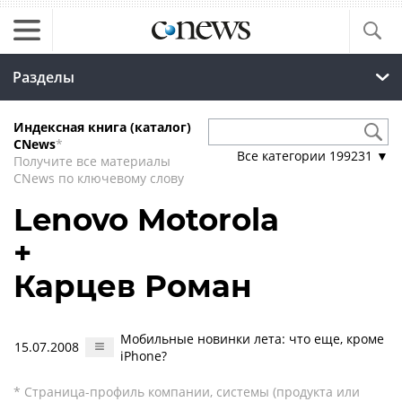
Разделы
Индексная книга (каталог)
CNews
*
Все категории
199231
▼
Получите все материалы
CNews по ключевому слову
Lenovo Motorola
+
Карцев Роман
Мобильные новинки лета: что еще, кроме
15.07.2008
iPhone?
* Страница-профиль компании, системы (продукта или