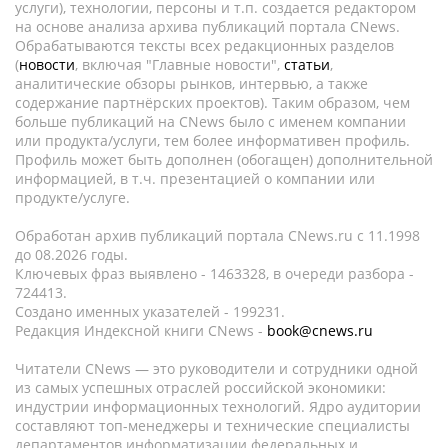
услуги), технологии, персоны и т.п. создается редактором
на основе анализа архива публикаций портала CNews.
Обрабатываются тексты всех редакционных разделов
(
новости
, включая "Главные новости",
статьи
,
аналитические обзоры рынков, интервью, а также
содержание партнёрских проектов). Таким образом, чем
больше публикаций на CNews было с именем компании
или продукта/услуги, тем более информативен профиль.
Профиль может быть дополнен (обогащен) дополнительной
информацией, в т.ч. презентацией о компании или
продукте/услуге.
Обработан архив публикаций портала CNews.ru c 11.1998
до 08.2026 годы.
Ключевых фраз выявлено - 1463328, в очереди разбора -
724413.
Создано именных указателей - 199231.
Редакция Индексной книги CNews -
book@cnews.ru
Читатели CNews — это руководители и сотрудники одной
из самых успешных отраслей российской экономики:
индустрии информационных технологий. Ядро аудитории
составляют топ-менеджеры и технические специалисты
департаментов информатизации федеральных и