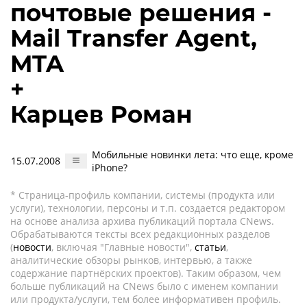
почтовые решения -
Mail Transfer Agent,
MTA
+
Карцев Роман
Мобильные новинки лета: что еще, кроме
15.07.2008
iPhone?
* Страница-профиль компании, системы (продукта или
услуги), технологии, персоны и т.п. создается редактором
на основе анализа архива публикаций портала CNews.
Обрабатываются тексты всех редакционных разделов
(
новости
, включая "Главные новости",
статьи
,
аналитические обзоры рынков, интервью, а также
содержание партнёрских проектов). Таким образом, чем
больше публикаций на CNews было с именем компании
или продукта/услуги, тем более информативен профиль.