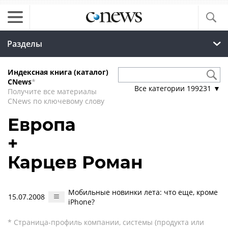
Разделы
Индексная книга (каталог)
CNews
*
Все категории
199231
▼
Получите все материалы
CNews по ключевому слову
Европа
+
Карцев Роман
Мобильные новинки лета: что еще, кроме
15.07.2008
iPhone?
* Страница-профиль компании, системы (продукта или