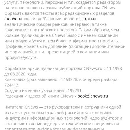
услуги), технологии, персоны и т.п. создается редактором
на основе анализа архива публикаций портала CNews.
Обрабатываются тексты всех редакционных разделов
(
новости
, включая "Главные новости",
статьи
,
аналитические обзоры рынков, интервью, а также
содержание партнёрских проектов). Таким образом, чем
больше публикаций на CNews было с именем компании
или продукта/услуги, тем более информативен профиль.
Профиль может быть дополнен (обогащен) дополнительной
информацией, в т.ч. презентацией о компании или
продукте/услуге.
Обработан архив публикаций портала CNews.ru c 11.1998
до 08.2026 годы.
Ключевых фраз выявлено - 1463328, в очереди разбора -
724413.
Создано именных указателей - 199231.
Редакция Индексной книги CNews -
book@cnews.ru
Читатели CNews — это руководители и сотрудники одной
из самых успешных отраслей российской экономики:
индустрии информационных технологий. Ядро аудитории
составляют топ-менеджеры и технические специалисты
департаментов информатизации федеральных и