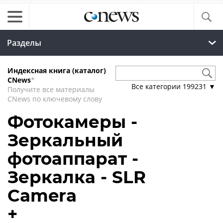
Разделы
Индексная книга (каталог)
CNews
*
Все категории
199231
▼
Получите все материалы
CNews по ключевому слову
Фотокамеры -
Зеркальный
фотоаппарат -
Зеркалка - SLR
Camera
+