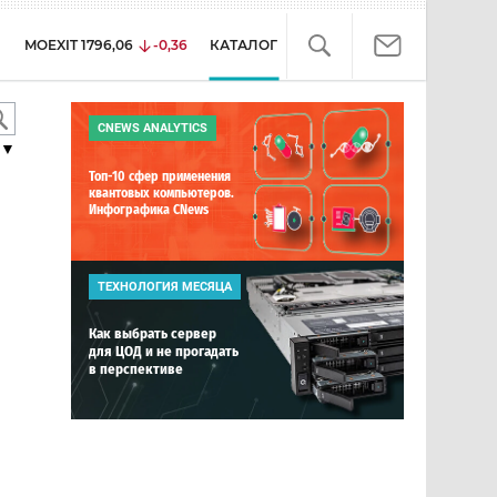
MOEXIT
1796,06
-0,36
КАТАЛОГ
CNEWS ANALYTICS
▼
Топ-10 сфер применения
квантовых компьютеров.
Инфографика CNews
ТЕХНОЛОГИЯ МЕСЯЦА
Как выбрать сервер
для ЦОД и не прогадать
в перспективе