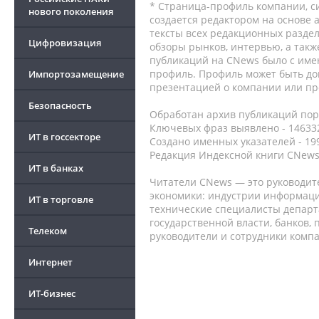
* Страница-профиль компании, сис
нового поколения
создается редактором на основе
тексты всех редакционных раздел
Цифровизация
обзоры рынков, интервью, а такж
публикаций на CNews было с име
профиль. Профиль может быть до
Импортозамещение
презентацией о компании или про
Безопасность
Обработан архив публикаций порт
Ключевых фраз выявлено - 146332
ИТ в госсекторе
Создано именных указателей - 19
Редакция Индексной книги CNews
ИТ в банках
Читатели CNews — это руководит
экономики: индустрии информаци
ИТ в торговле
технические специалисты депар
государственной власти, банков,
Телеком
руководители и сотрудники комп
Интернет
ИТ-бизнес