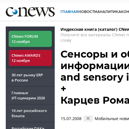
ГЛАВНАЯ
НОВОСТИ
АНАЛИТИКА
КО
Индексная книга (каталог) CNe
Получите все материалы CNews 
CNews FORUM
слову
12 ноября
Сенсоры и о
CNews AWARDS
12 ноября
информации 
and sensory 
30 лет рынку ERP
в России
+
Главные
Карцев Ром
ИТ-сценарии
2026
10 лет российского
бэкапа
15.07.2008
Мобильные новин
Российские ПАКи