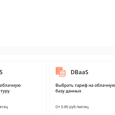
S
DBaaS
 облачную
Выбрать тариф на облачну
туру
базу данных
месяц
От 0.80 руб./месяц