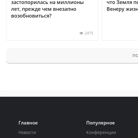
застопорилась на миллионы
что Земля п
лет, прежде чем внезапно
Венеру жиз
возобновиться?
2475
ПО
Главное
Популярное
Новости
Конференции