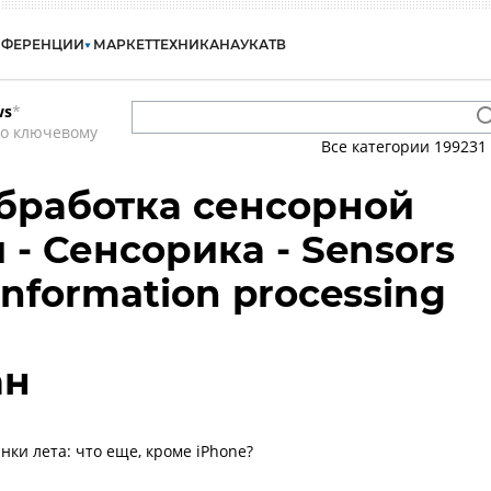
НФЕРЕНЦИИ
МАРКЕТ
ТЕХНИКА
НАУКА
ТВ
ws
*
по ключевому
Все категории
199231
бработка сенсорной
- Сенсорика - Sensors
information processing
ан
ки лета: что еще, кроме iPhone?