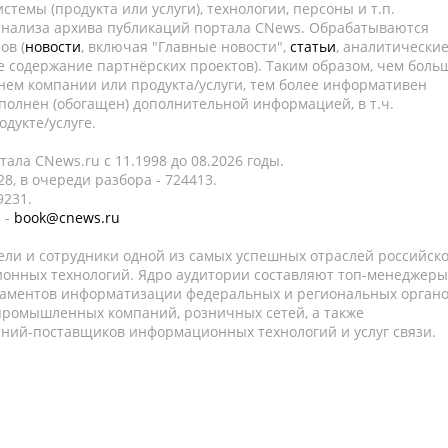
темы (продукта или услуги), технологии, персоны и т.п.
 анализа архива публикаций портала CNews. Обрабатываются
ов (
новости
, включая "Главные новости",
статьи
, аналитически
е содержание партнёрских проектов). Таким образом, чем боль
нем компании или продукта/услуги, тем более информативен
полнен (обогащен) дополнительной информацией, в т.ч.
дукте/услуге.
ала CNews.ru c 11.1998 до 08.2026 годы.
8, в очереди разбора - 724413.
9231.
 -
book@cnews.ru
ели и сотрудники одной из самых успешных отраслей российск
онных технологий. Ядро аудитории составляют топ-менеджеры
таментов информатизации федеральных и региональных орган
 промышленных компаний, розничных сетей, а также
аний-поставщиков информационных технологий и услуг связи.