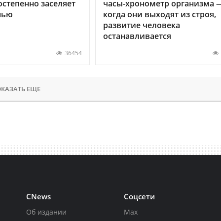
остепенно заселяет
часы-хронометр организма 
нью
когда они выходят из строя,
развитие человека
останавливается
36454
КАЗАТЬ ЕЩЕ
CNews
Соцсети
Об издании
Max