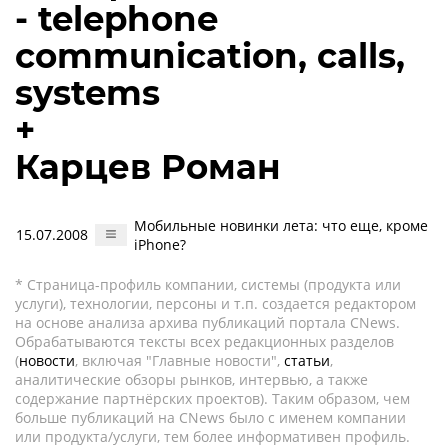
- telephone
communication, calls,
systems
+
Карцев Роман
Мобильные новинки лета: что еще, кроме
15.07.2008
iPhone?
* Страница-профиль компании, системы (продукта или
услуги), технологии, персоны и т.п. создается редактором
на основе анализа архива публикаций портала CNews.
Обрабатываются тексты всех редакционных разделов
(
новости
, включая "Главные новости",
статьи
,
аналитические обзоры рынков, интервью, а также
содержание партнёрских проектов). Таким образом, чем
больше публикаций на CNews было с именем компании
или продукта/услуги, тем более информативен профиль.