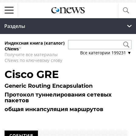
Разделы
Индексная книга (каталог)
CNews
*
Все категории
199231
▼
Получите все материалы
CNews по ключевому слову
Cisco GRE
Generic Routing Encapsulation
Протокол туннелирования сетевых
пакетов
общая инкапсуляция маршрутов
СОБЫТИЯ