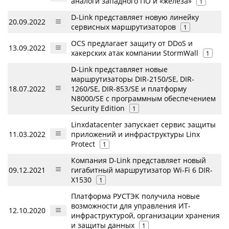
аналоги западного ПО и «железа»
1
D-Link представляет новую линейку
20.09.2022
сервисных маршрутизаторов
1
OCS предлагает защиту от DDoS и
13.09.2022
хакерских атак компании StormWall
1
D-Link представляет новые
маршрутизаторы DIR-2150/SE, DIR-
18.07.2022
1260/SE, DIR-853/SE и платформу
N8000/SE с программным обеспечением
Security Edition
1
Linxdatacenter запускает сервис защиты
11.03.2022
приложений и инфраструктуры Linx
Protect
1
Компания D-Link представляет новый
09.12.2021
гигабитный маршрутизатор Wi-Fi 6 DIR-
X1530
1
Платформа РУСТЭК получила новые
возможности для управления ИТ-
12.10.2020
инфраструктурой, организации хранения
и защиты данных
1