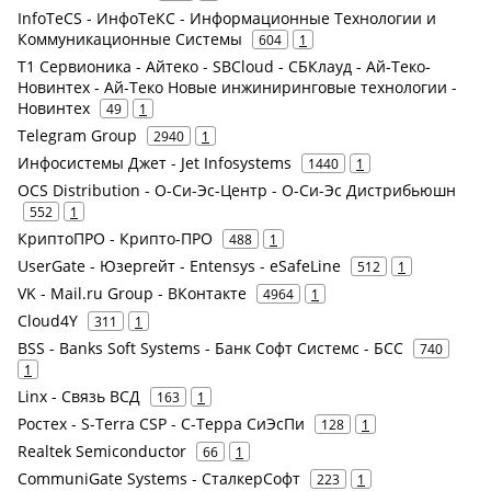
InfoTeCS - ИнфоТеКС - Информационные Технологии и
Коммуникационные Системы
604
1
Т1 Сервионика - Айтеко - SBCloud - СБКлауд - Ай-Теко-
Новинтех - Ай-Теко Новые инжиниринговые технологии -
Новинтех
49
1
Telegram Group
2940
1
Инфосистемы Джет - Jet Infosystems
1440
1
OCS Distribution - О-Си-Эс-Центр - О-Си-Эс Дистрибьюшн
552
1
КриптоПРО - Крипто-ПРО
488
1
UserGate - Юзергейт - Entensys - eSafeLine
512
1
VK - Mail.ru Group - ВКонтакте
4964
1
Cloud4Y
311
1
BSS - Banks Soft Systems - Банк Софт Системс - БСС
740
1
Linx - Связь ВСД
163
1
Ростех - S-Terra CSP - С-Терра СиЭсПи
128
1
Realtek Semiconductor
66
1
CommuniGate Systems - СталкерСофт
223
1