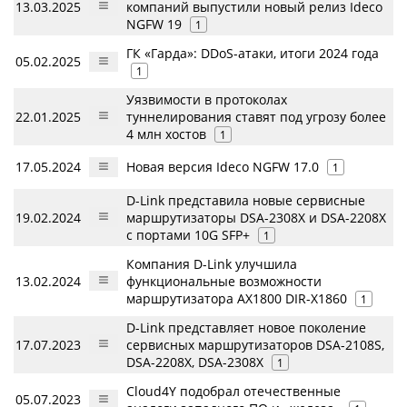
13.03.2025
компаний выпустили новый релиз Ideco
NGFW 19
1
ГК «Гарда»: DDoS-атаки, итоги 2024 года
05.02.2025
1
Уязвимости в протоколах
22.01.2025
туннелирования ставят под угрозу более
4 млн хостов
1
17.05.2024
Новая версия Ideco NGFW 17.0
1
D-Link представила новые сервисные
19.02.2024
маршрутизаторы DSA-2308X и DSA-2208X
с портами 10G SFP+
1
Компания D-Link улучшила
13.02.2024
функциональные возможности
маршрутизатора AX1800 DIR-X1860
1
D-Link представляет новое поколение
17.07.2023
сервисных маршрутизаторов DSA-2108S,
DSA-2208X, DSA-2308X
1
Cloud4Y подобрал отечественные
05.07.2023