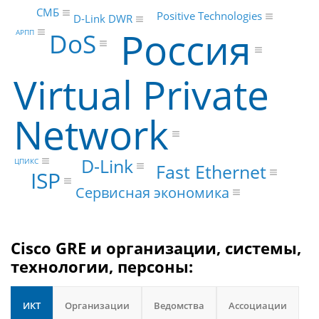
СМБ
Positive Technologies
D-Link DWR
Россия
DoS
АРПП
Virtual Private
Network
D-Link
ЦПИКС
Fast Ethernet
ISP
Сервисная экономика
Cisco GRE и организации, системы,
технологии, персоны:
ИКТ
Организации
Ведомства
Ассоциации