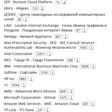
SEP - Rustack Cloud Platform
72
2
Ideco - Айдеко
123
2
ЦПИКС - Центр прикладных исследований компьютерных
сетей
36
1
LINX - London Internet Exchange - точка обмена трафиком в
Лондоне - Лондонская интернет-биржа
87
1
NetApp - Network Appliance
667
1
Atos Prescriptive Security - SEQ - SEC Consult Services -
Vulnerability Lab - Монитор безопасности
1693
1
Intel Corporation
12811
1
ИКС - Гарда ГК - Гарда Технологии
208
1
IBM - International Business Machines Corp
9699
1
Softline - Софтлайн
3743
1
HP Inc.
5883
1
1С
9594
1
AMD - Advanced Micro Devices
4641
1
Microsoft Corporation - GitHub
1075
1
Amazon Web Services - AWS - Amazon Cloud
947
1
TP-Link - ТП-Линк
231
1