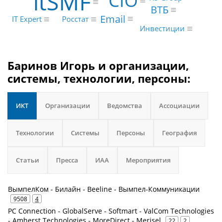
itSMF
CIO
ВТБ
Email
Росстат
IT Expert
Инвестиции
Баринов Игорь и организации,
системы, технологии, персоны:
ИКТ
Организации
Ведомства
Ассоциации
Технологии
Системы
Персоны
География
Статьи
Пресса
ИАА
Мероприятия
ВымпелКом - Билайн - Beeline - Вымпел-Коммуникации
9508
4
PC Connection - GlobalServe - Softmart - ValCom Technologies
- Amherst Technologies - MoreDirect - Merisel
22
2