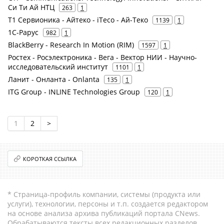
Си Ти Ай НТЦ
263
1
Т1 Сервионика - Айтеко - iTeco - Ай-Теко
1139
1
1С-Рарус
982
1
BlackBerry - Research In Motion (RIM)
1597
1
Ростех - Росэлектроника - Вега - Вектор НИИ - Научно-
исследовательский институт
1101
1
Ланит - Онланта - Onlanta
135
1
ITG Group - INLINE Technologies Group
120
1
1
2
>
КОРОТКАЯ ССЫЛКА
* Страница-профиль компании, системы (продукта или
услуги), технологии, персоны и т.п. создается редактором
на основе анализа архива публикаций портала CNews.
Обрабатываются тексты всех редакционных разделов