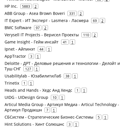
HP Inc.
5883
2
ABB Group - Asea Brown Boveri
331
2
IT Expert - ИТ Эксперт - Lasmera - Ласмера
69
2
BMC Software
97
2
Verysell IT Projects - Верисел Проекты
110
2
Game Insight - Гейм инсайт
41
1
Ipnet - Айпинэт
44
1
AppTractor
3
1
Deloitte - ДРТ - Деловые решения и технологии - Делойт и
Туш СНГ
127
1
Usabilitylab - ЮзабилитиЛаб
38
1
Trinetix
1
1
Heads and Hands - Хедс Анд Хендс
1
1
UIDG - UIDesign Group
10
1
Articul Media Group - Артикул Медиа - Articul Technology -
Артикул Продакшн
7
1
СБСистем - Стратегические Бизнес-Системы
5
1
Hint Solutions - Хинт Солюшнс
3
1