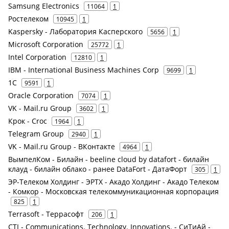
Samsung Electronics
11064
1
Ростелеком
10945
1
Kaspersky - Лаборатория Касперского
5656
1
Microsoft Corporation
25772
1
Intel Corporation
12810
1
IBM - International Business Machines Corp
9699
1
1С
9591
1
Oracle Corporation
7074
1
VK - Mail.ru Group
3602
1
Крок - Croc
1964
1
Telegram Group
2940
1
VK - Mail.ru Group - ВКонтакте
4964
1
ВымпелКом - Билайн - beeline cloud by datafort - билайн
клауд - билайн облако - ранее DataFort - ДатаФорт
305
1
ЭР-Телеком Холдинг - ЭРТХ - Акадо Холдинг - Акадо Телеком
- Комкор - Московская телекоммуникационная корпорация
825
1
Terrasoft - Террасофт
206
1
CTI - Communications. Technology. Innovations. - СиТиАй -