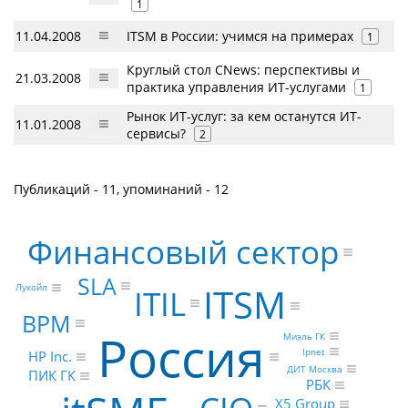
1
11.04.2008
ITSM в России: учимся на примерах
1
Круглый стол CNews: перспективы и
21.03.2008
практика управления ИТ-услугами
1
Рынок ИТ-услуг: за кем останутся ИТ-
11.01.2008
сервисы?
2
Публикаций - 11, упоминаний - 12
Финансовый сектор
SLA
ITSM
Лукойл
ITIL
BPM
Россия
Миэль ГК
Ipnet
HP Inc.
ДИТ Москва
ПИК ГК
РБК
X5 Group