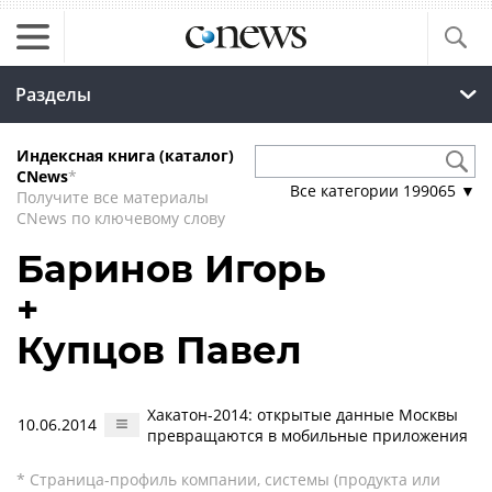
Разделы
Индексная книга (каталог)
CNews
*
Все категории
199065
▼
Получите все материалы
CNews по ключевому слову
Баринов Игорь
+
Купцов Павел
Хакатон-2014: открытые данные Москвы
10.06.2014
превращаются в мобильные приложения
* Страница-профиль компании, системы (продукта или