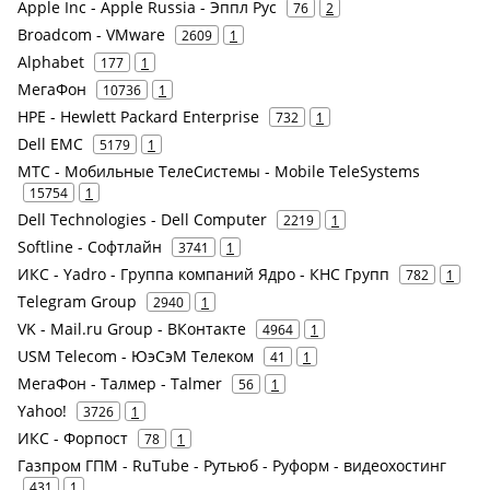
Apple Inc - Apple Russia - Эппл Рус
76
2
Broadcom - VMware
2609
1
Alphabet
177
1
МегаФон
10736
1
HPE - Hewlett Packard Enterprise
732
1
Dell EMC
5179
1
МТС - Мобильные ТелеСистемы - Mobile TeleSystems
15754
1
Dell Technologies - Dell Computer
2219
1
Softline - Софтлайн
3741
1
ИКС - Yadro - Группа компаний Ядро - КНС Групп
782
1
Telegram Group
2940
1
VK - Mail.ru Group - ВКонтакте
4964
1
USM Telecom - ЮэСэМ Телеком
41
1
МегаФон - Талмер - Talmer
56
1
Yahoo!
3726
1
ИКС - Форпост
78
1
Газпром ГПМ - RuTube - Рутьюб - Руформ - видеохостинг
431
1