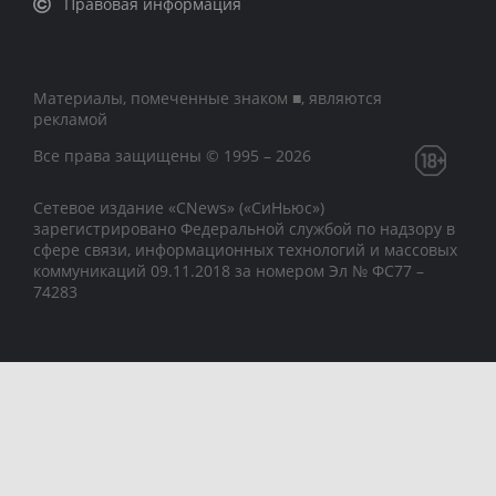
Правовая информация
Материалы, помеченные знаком ■, являются
рекламой
Все права защищены © 1995 – 2026
Сетевое издание «CNews» («СиНьюс»)
зарегистрировано Федеральной службой по надзору в
сфере связи, информационных технологий и массовых
коммуникаций 09.11.2018 за номером Эл № ФС77 –
74283