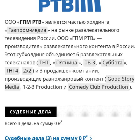
ООО «
ГПМ РТВ
» является частью холдинга
«
Газпром-медиа
» на рынке развлекательного
телевидения России. ООО «ГПМ РТВ» —
производитель развлекательного контента в России.
Этот субхолдинг объединяет 6 развлекательных
телеканалов (
ТНТ
, «
Пятница
»,
ТВ-3
, «
Суббота
»,
ТНТ4
,
2х2
) и 3 продакшен-компании,
производящие разножанровый контент (
Good Story
Media
, 1-2-3 Production и
Comedy Club Production
).
СУДЕБНЫЕ ДЕЛА
*
Всего 3 дела, на cумму 0 ₽
*
Судебные дела (3) на сумму 0 ₽