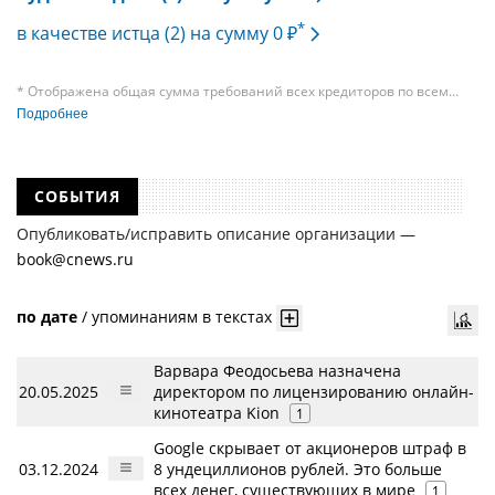
*
в качестве истца (2) на сумму 0 ₽
* Отображена общая сумма требований всех кредиторов по всем
судебным делам, в рамках которых компания подавала требования
Подробнее
к своим должникам — организациям. При этом, общая сумма
требований всех кредиторов по делу о банкротстве не тождественна
сумме требования одного конкретного кредитора, кредиторов
в одном таком деле может быть несколько десятков, а размеры сумм
СОБЫТИЯ
требований одних могут быть больше или меньше размеров
требований других кредиторов.
Опубликовать/исправить описание организации —
book@cnews.ru
по дате
/
упоминаниям в текстах
Варвара Феодосьева назначена
20.05.2025
директором по лицензированию онлайн-
кинотеатра Kion
1
Google скрывает от акционеров штраф в
03.12.2024
8 ундециллионов рублей. Это больше
всех денег, существующих в мире
1