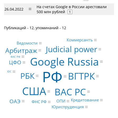
На счетах Google в России арестовали
26.04.2022
500 млн рублей
1
Публикаций - 12, упоминаний - 12
Коммерсантъ
Ведомости
Judicial power
Арбитраж
Google Russia
ФАС РФ
ЦФО
РФ
IDC
ВГТРК
РБК
США
ВАС РС
Кредитование
ОАЭ
ОПИ
ФНС РФ
Юриспруденция