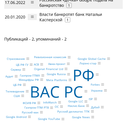
17.06.2022
банкротство
1
Власти банкротят банк Натальи
20.01.2020
Касперской
1
Публикаций - 2, упоминаний - 2
Ревизионная комиссия
Страхование
Google Global Cache
Лорэнс-стар
Авиа-проект
АСВ
ЦБ РФ ГУ
РФ
Organat Financial Ltd
Сервер
Google Russia
Газпром ГПМХ
Аудит
Минцифры РФ
Meta Platforms
ВАС РС
Forbes
ЦБ РФ
Украина
Телевидение
США
ISP
Google LLC
InfoWatch
ФОИВ РФ
Нэклис-Банк
ОС
Дубай
Газпром ГПМ РТВ
Русский деликатес ТПК
Русский мак
Google Android
Google News
Google YouTube