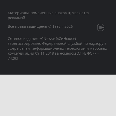
Материалы, помеченные знаком ■, являются
рекламой
Все права защищены © 1995 – 2026
Сетевое издание «CNews» («СиНьюс»)
зарегистрировано Федеральной службой по надзору в
сфере связи, информационных технологий и массовых
коммуникаций 09.11.2018 за номером Эл № ФС77 –
74283