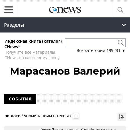
Разделы
Индексная книга (каталог)
CNews
*
Все категории
199231
▼
Получите все материалы
CNews по ключевому слову
Марасанов Валерий
СОБЫТИЯ
по дате
/
упоминаниям в текстах
Российская «дочка» Google подала на