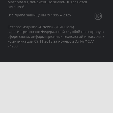
Материалы, помеченные знаком ■, являются
рекламой
Все права защищены © 1995 – 2026
Сетевое издание «CNews» («СиНьюс»)
зарегистрировано Федеральной службой по надзору в
сфере связи, информационных технологий и массовых
коммуникаций 09.11.2018 за номером Эл № ФС77 –
74283