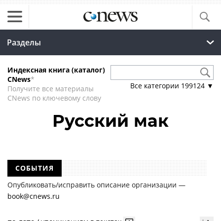
Разделы
Индексная книга (каталог)
CNews
*
Все категории
199124
▼
Получите все материалы
CNews по ключевому слову
Русский мак
СОБЫТИЯ
Опубликовать/исправить описание организации —
book@cnews.ru