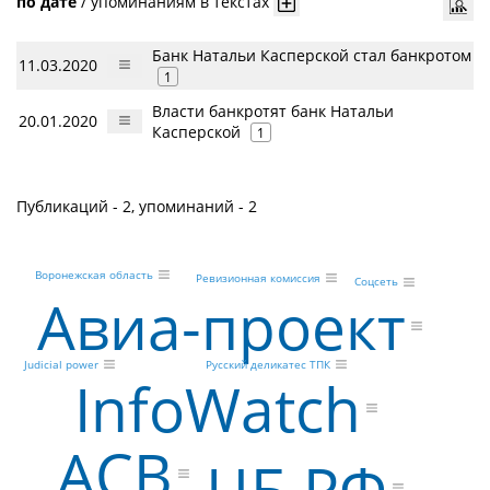
по дате
/
упоминаниям в текстах
Банк Натальи Касперской стал банкротом
11.03.2020
1
Власти банкротят банк Натальи
20.01.2020
Касперской
1
Публикаций - 2, упоминаний - 2
Воронежская область
Ревизионная комиссия
Соцсеть
Авиа-проект
Judicial power
Русский деликатес ТПК
InfoWatch
АСВ
ЦБ РФ