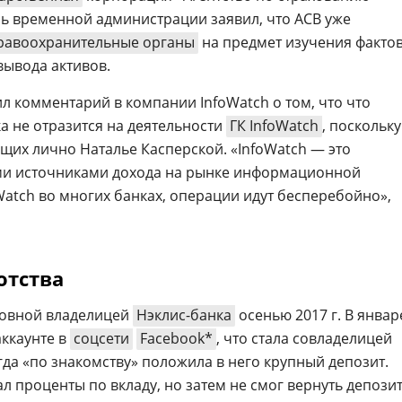
ль временной администрации заявил, что АСВ уже
равоохранительные органы
на предмет изучения факто
вывода активов.
ил комментарий в компании InfoWatch о том, что что
а не отразится на деятельности
ГК InfoWatch
, поскольку
щих лично Наталье Касперской. «InfoWatch — это
ми источниками дохода на рынке информационной
oWatch во многих банках, операции идут бесперебойно»,
отства
новной владелицей
Нэклис-банка
осенью 2017 г. В январ
аккаунте в
соцсети
Facebook*
, что стала совладелицей
гда «по знакомству» положила в него крупный депозит.
л проценты по вкладу, но затем не смог вернуть депозит