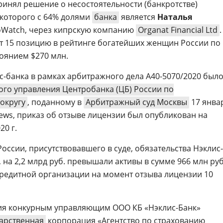
ринял решение о несостоятельности (банкротстве)
 которого с 64% долями
банка
является
Наталья
nfoWatch, через кипрскую компанию
Organat Financial Ltd
.
 15 позицию в рейтинге богатейших женщин России по
оянием $270 млн.
с-банка в рамках арбитражного дела A40-5070/2020 был
ого управления Центробанка (ЦБ) России по
округу
, поданному в
Арбитражный суд Москвы
17 янва
ws, приказ об отзыве лицензии был опубликован на
20 г.
оссии, присутствовавшего в суде, обязательства Нэклис-
, на 2,2 млрд руб. превышали активы в сумме 966 млн руб
редитной организации на момент отзыва лицензии 10
ния конкурным управляющим ООО КБ «Нэклис-Банк»
арственная
корпорация «Агентство по страхованию