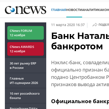
ГЛАВНАЯ
НОВОСТИ
АНАЛИТИКА
КО
|
11 марта 2020 16:37
ПОДЕЛ
CNews FORUM
Банк Натал
12 ноября
банкротом
CNews AWARDS
12 ноября
Нэклис-банк, совладели
30 лет рынку ERP
в России
официально признан ба
подано Центробанком Р
Главные
ИТ-сценарии
2026
признаков вывода активо
10 лет российского
бэкапа
Официальное банкр
Российские ПАКи