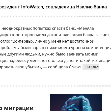
резидент InfoWatch, совладелица Нэклис-банка
о неоднократных попытках спасти банк. «Меняла
 директоров, проводила докапитализацию банка за счет
могло: "Во-первых, лично у меня нет достаточной
а проблемы были зарыты ниже моего уровня компетенции
нные другими людьми, нужно было заливать моими
нцов надоело, у меня нет столько денег и такой мотиваци
ировать свои убытки», — сообщила CNews
Наталья
о миграции