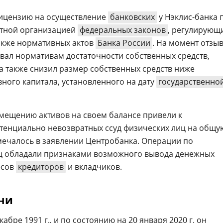
лицензию на осуществление
банковских
у Нэклис-банка 
итной организацией
федеральных законов
, регулирующ
также нормативных актов
Банка России
. На момент отзы
овал нормативам достаточности собственных средств,
а также снизил размер собственных средств ниже
ного капитала, установленного на дату
государственно
мещению активов на своем балансе привели к
тенциально невозвратных ссуд физических лиц на общу
тмечалось в заявлении Центробанка. Операции по
ц обладали признаками возможного вывода денежных
есов
кредиторов
и вкладчиков.
тни
абре 1991 г., и по состоянию на 20 января 2020 г. он