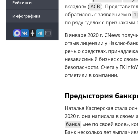
Рейтинги
вкладов» (
АСВ
). Представите
обратилось с заявлением в
п
Инфографика
по ряду сделок с признаками 
В январе 2020 г. CNews получ
отзыв лицензии у Нэклис-банк
речь о средствах, принадлежа
независимый бизнес со свои
безопасности. Счета у ГК Inf
отметили в компании.
Предыстория банкр
Наталья Касперская стала ос
2020 г. она написала в своем 
банка
«не по своей воле», ко
Банк несколько лет выплачива