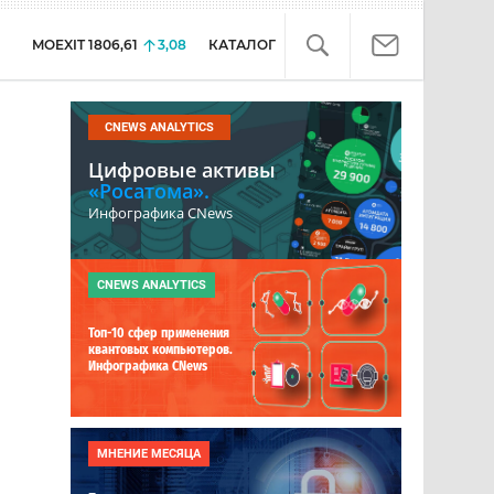
MOEXIT
1806,61
3,08
КАТАЛОГ
CNEWS ANALYTICS
Цифровые активы
«Росатома».
Инфографика CNews
CNEWS ANALYTICS
Топ-10 сфер применения
квантовых компьютеров.
Инфографика CNews
МНЕНИЕ МЕСЯЦА