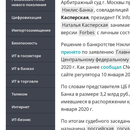
Арбитражный суд г. Москвы п
нового поколения
Нэклис-Банка
, совладелицей
Касперская
, президент ГК I
Цифровизация
Наталья Касперская
занимает
Импортозамещение
версии
Forbes
с личным сост
Безопасность
Решение о банкротстве Нэкли
принято
по заявлению
Главн
ИТ в госсекторе
Центральному федеральному 
2020 г. Как ранее
сообщал
CNe
ИТ в банках
сайте регулятора 10 января 20
ИТ в торговле
По словам представителя ЦБ Р
Банка в размере 3,2 млрд руб.
Телеком
имевшиеся в распоряжении к
Интернет
января 2020 г.
ИТ-бизнес
По итогам судебного заседа
назначена
российская
госуд