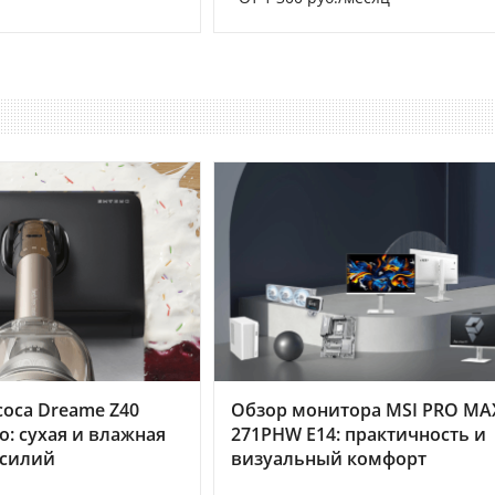
оса Dreame Z40
Обзор монитора MSI PRO MA
o: сухая и влажная
271PHW E14: практичность и
усилий
визуальный комфорт