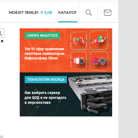
MOEXIT
1806,61
3,08
КАТАЛОГ
CNEWS ANALYTICS
▼
Топ-10 сфер применения
квантовых компьютеров.
Инфографика CNews
ТЕХНОЛОГИЯ МЕСЯЦА
Как выбрать сервер
для ЦОД и не прогадать
в перспективе
е
ше