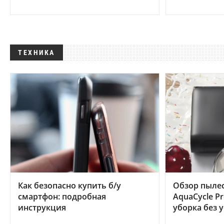
ТЕХНИКА
Как безопасно купить б/у
Обзор пылес
смартфон: подробная
AquaCycle Pr
инструкция
уборка без 