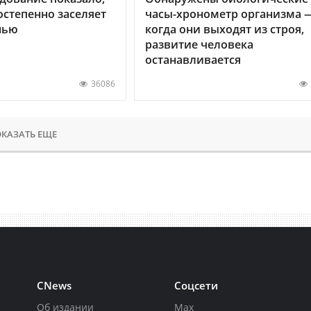
остепенно заселяет
часы-хронометр организма 
нью
когда они выходят из строя,
развитие человека
останавливается
36086
КАЗАТЬ ЕЩЕ
CNews
Соцсети
Об издании
Max