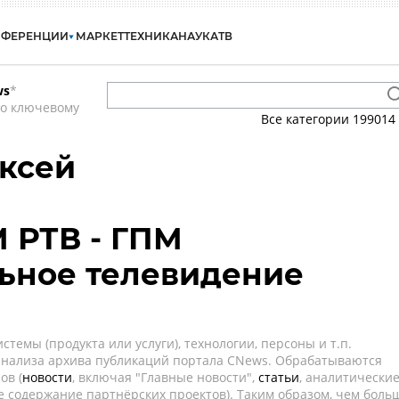
НФЕРЕНЦИИ
МАРКЕТ
ТЕХНИКА
НАУКА
ТВ
ws
*
по ключевому
Все категории
199014
ксей
 РТВ - ГПМ
ьное телевидение
темы (продукта или услуги), технологии, персоны и т.п.
 анализа архива публикаций портала CNews. Обрабатываются
ов (
новости
, включая "Главные новости",
статьи
, аналитически
е содержание партнёрских проектов). Таким образом, чем боль