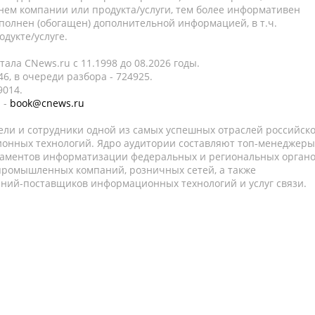
нем компании или продукта/услуги, тем более информативен
полнен (обогащен) дополнительной информацией, в т.ч.
дукте/услуге.
ала CNews.ru c 11.1998 до 08.2026 годы.
6, в очереди разбора - 724925.
9014.
 -
book@cnews.ru
ели и сотрудники одной из самых успешных отраслей российск
онных технологий. Ядро аудитории составляют топ-менеджеры
таментов информатизации федеральных и региональных орган
 промышленных компаний, розничных сетей, а также
аний-поставщиков информационных технологий и услуг связи.