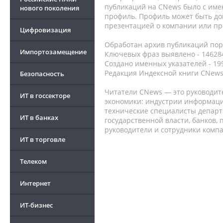
публикаций на CNews было с име
нового поколения
профиль. Профиль может быть до
презентацией о компании или про
Цифровизация
Обработан архив публикаций порт
Импортозамещение
Ключевых фраз выявлено - 146284
Создано именных указателей - 19
Редакция Индексной книги CNews
Безопасность
Читатели CNews — это руководит
ИТ в госсекторе
экономики: индустрии информаци
технические специалисты депар
ИТ в банках
государственной власти, банков,
руководители и сотрудники комп
ИТ в торговле
Телеком
Интернет
ИТ-бизнес