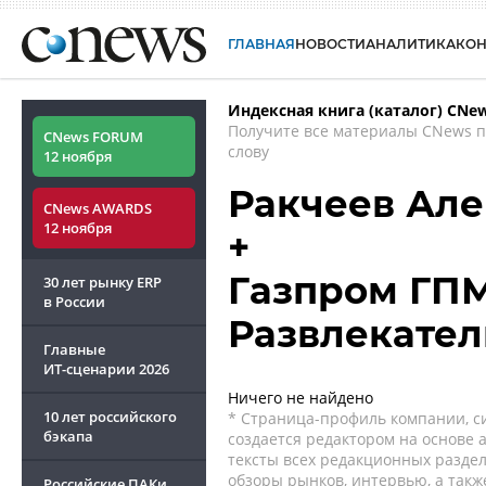
ГЛАВНАЯ
НОВОСТИ
АНАЛИТИКА
КО
Индексная книга (каталог) CNe
Получите все материалы CNews 
CNews FORUM
слову
12 ноября
Ракчеев Але
CNews AWARDS
12 ноября
+
Газпром ГПМ
30 лет рынку ERP
в России
Развлекател
Главные
ИТ-сценарии
2026
Ничего не найдено
10 лет российского
* Страница-профиль компании, сис
бэкапа
создается редактором на основе
тексты всех редакционных раздел
обзоры рынков, интервью, а такж
Российские ПАКи