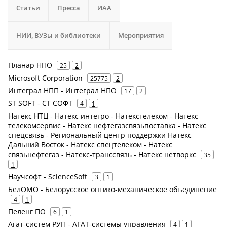
Статьи
Пресса
ИАА
НИИ, ВУЗы и библиотеки
Мероприятия
Планар НПО
25
2
Microsoft Corporation
25775
2
Интеграл НПП - Интеграл НПО
17
2
ST SOFT - СТ СОФТ
4
1
Натекс НТЦ - Натекс интегро - Натекстелеком - Натекс
телекомсервис - Натекс нефтегазсвязьпоставка - Натекс
спецсвязь - Региональный центр поддержки Натекс
Дальний Восток - Натекс спецтелеком - Натекс
связьнефтегаз - Натекс-транссвязь - Натекс нетворкс
35
1
Научсофт - ScienceSoft
3
1
БелОМО - Белорусское оптико-механическое объединение
4
1
Пеленг ПО
6
1
Агат-систем РУП - АГАТ-системы управления
4
1