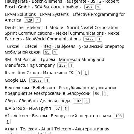
Hausgeräte - Bosch-Siemens Hausgeräte - BSHG - Robert
Bosch GmbH - БСХ бытовые приборы
497
1
EPAM Solutions - EPAM Systems - Effective Programming for
America
429
1
Deutsche Telekom - T-Mobile - Sprint Nextel Corporation -
Sprint Communications - Nextel Communications - Nextel
Partners - NeoWorld Communications
1422
1
Turkcell - Lifecell - life:) - Лайфселл - украинский оператор
мобильной связи
95
1
3M - 3М Россия - Три Эм - Minnesota Mining and
Manufacturing Company
258
1
Itransition Group - Итранзишн ГК
9
1
Google LLC
12688
1
Белтелеком - Beltelecom - Республиканское унитарное
предприятие электросвязи в Белоруссии
96
1
Сбер - Сбербанк Деловая среда
102
1
IBA Group - ИБА Групп
57
1
A1 - Velcom - Велком - Белорусский оператор связи
108
1
Атлант Телеком - Atlant Telecom - Альтернативная