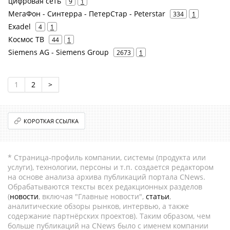
цифровая сеть
9
1
МегаФон - Синтерра - ПетерСтар - Peterstar
334
1
Exadel
4
1
Космос ТВ
44
1
Siemens AG - Siemens Group
2673
1
1
2
>
КОРОТКАЯ ССЫЛКА
* Страница-профиль компании, системы (продукта или
услуги), технологии, персоны и т.п. создается редактором
на основе анализа архива публикаций портала CNews.
Обрабатываются тексты всех редакционных разделов
(
новости
, включая "Главные новости",
статьи
,
аналитические обзоры рынков, интервью, а также
содержание партнёрских проектов). Таким образом, чем
больше публикаций на CNews было с именем компании