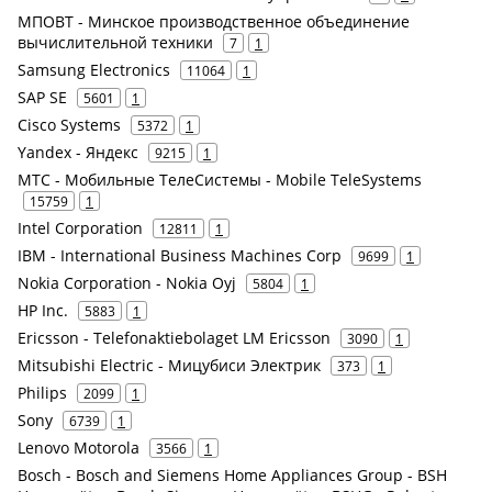
МПОВТ - Минское производственное объединение
вычислительной техники
7
1
Samsung Electronics
11064
1
SAP SE
5601
1
Cisco Systems
5372
1
Yandex - Яндекс
9215
1
МТС - Мобильные ТелеСистемы - Mobile TeleSystems
15759
1
Intel Corporation
12811
1
IBM - International Business Machines Corp
9699
1
Nokia Corporation - Nokia Oyj
5804
1
HP Inc.
5883
1
Ericsson - Telefonaktiebolaget LM Ericsson
3090
1
Mitsubishi Electric - Мицубиси Электрик
373
1
Philips
2099
1
Sony
6739
1
Lenovo Motorola
3566
1
Bosch - Bosch and Siemens Home Appliances Group - BSH