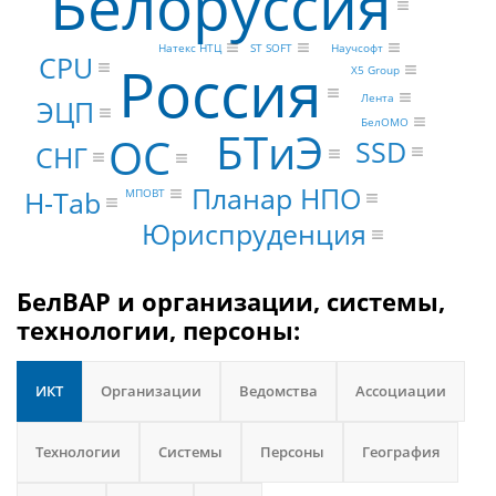
Белоруссия
ST SOFT
Натекс НТЦ
Научсофт
CPU
Россия
X5 Group
Лента
ЭЦП
БелОМО
БТиЭ
ОС
SSD
СНГ
Планар НПО
H-Tab
МПОВТ
Юриспруденция
БелВАР и организации, системы,
технологии, персоны:
ИКТ
Организации
Ведомства
Ассоциации
Технологии
Системы
Персоны
География