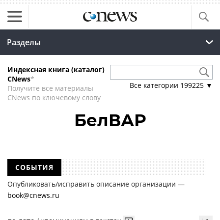
Разделы
Индексная книга (каталог)
CNews
*
Все категории
199225
▼
Получите все материалы
CNews по ключевому слову
БелВАР
СОБЫТИЯ
Опубликовать/исправить описание организации —
book@cnews.ru