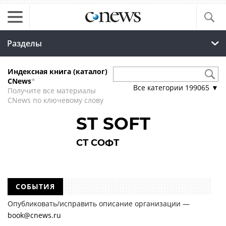
Разделы
Индексная книга (каталог)
CNews
*
Все категории
199065
▼
Получите все материалы
CNews по ключевому слову
ST SOFT
СТ СОФТ
СОБЫТИЯ
Опубликовать/исправить описание организации —
book@cnews.ru