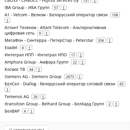
CBOSS - СИБОСС - Fujitsu Services Oy
131
1
IBA Group - ИБА Групп
57
1
A1 - Velcom - Велком - Белорусский оператор связи
108
1
Атлант Телеком - Atlant Telecom - Альтернативная
цифровая сеть
9
1
МегаФон - Синтерра - ПетерСтар - Peterstar
334
1
Exadel
4
1
Интеграл НПП - Интеграл НПО
17
1
Amphora Group - Амфора Групп
22
1
Космос ТВ
44
1
Siemens AG - Siemens Group
2673
1
БелСел - Diallog - белорусский оператор сотовой связи
65
1
Temenos AG
26
1
Itransition Group - Belhard Group - БелХард Групп
2
1
БелВАР
4
1