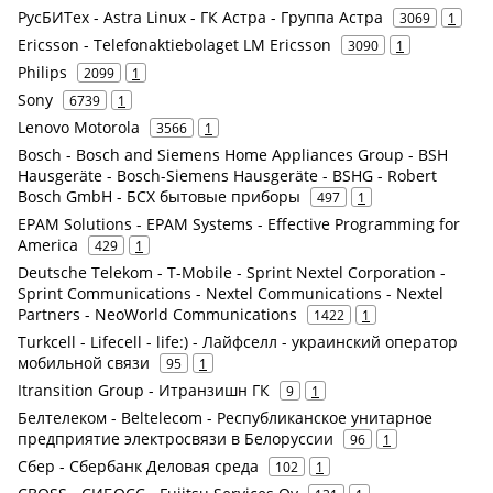
РусБИТех - Astra Linux - ГК Астра - Группа Астра
3069
1
Ericsson - Telefonaktiebolaget LM Ericsson
3090
1
Philips
2099
1
Sony
6739
1
Lenovo Motorola
3566
1
Bosch - Bosch and Siemens Home Appliances Group - BSH
Hausgeräte - Bosch-Siemens Hausgeräte - BSHG - Robert
Bosch GmbH - БСХ бытовые приборы
497
1
EPAM Solutions - EPAM Systems - Effective Programming for
America
429
1
Deutsche Telekom - T-Mobile - Sprint Nextel Corporation -
Sprint Communications - Nextel Communications - Nextel
Partners - NeoWorld Communications
1422
1
Turkcell - Lifecell - life:) - Лайфселл - украинский оператор
мобильной связи
95
1
Itransition Group - Итранзишн ГК
9
1
Белтелеком - Beltelecom - Республиканское унитарное
предприятие электросвязи в Белоруссии
96
1
Сбер - Сбербанк Деловая среда
102
1