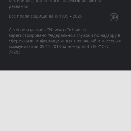
Материалы, помеченные знаком ■, являются
рекламой
Все права защищены © 1995 – 2026
Сетевое издание «CNews» («СиНьюс»)
зарегистрировано Федеральной службой по надзору в
сфере связи, информационных технологий и массовых
коммуникаций 09.11.2018 за номером Эл № ФС77 –
74283