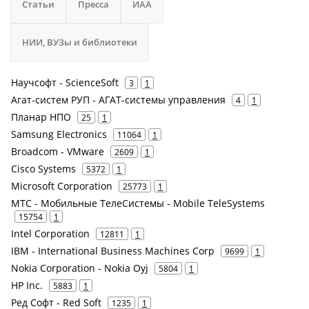
Статьи
Пресса
ИАА
НИИ, ВУЗы и библиотеки
Научсофт - ScienceSoft
3
1
Агат-систем РУП - АГАТ-системы управления
4
1
Планар НПО
25
1
Samsung Electronics
11064
1
Broadcom - VMware
2609
1
Cisco Systems
5372
1
Microsoft Corporation
25773
1
МТС - Мобильные ТелеСистемы - Mobile TeleSystems
15754
1
Intel Corporation
12811
1
IBM - International Business Machines Corp
9699
1
Nokia Corporation - Nokia Oyj
5804
1
HP Inc.
5883
1
Ред Софт - Red Soft
1235
1