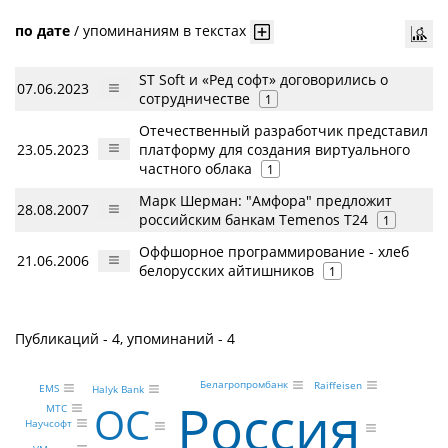
по дате
/
упоминаниям в текстах
ST Soft и «Ред софт» договорились о
07.06.2023
сотрудничестве
1
Отечественный разработчик представил
23.05.2023
платформу для создания виртуального
частного облака
1
Марк Шерман: "Амфора" предложит
28.08.2007
российским банкам Temenos T24
1
Оффшорное программирование - хлеб
21.06.2006
белорусских айтишников
1
Публикаций - 4, упоминаний - 4
Белагропромбанк
Raiffeisen
EMS
Halyk Bank
Россия
ОС
МТС
Научсофт