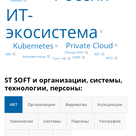
VMware
ИТ-
экосистема
Private Cloud
Kubernetes
Планар НПО
IBM
ASFI
Белинвестбанк
GSMA
WTO
Траст НБ
ST SOFT и организации, системы,
технологии, персоны:
ИКТ
Организации
Ведомства
Ассоциации
Технологии
Системы
Персоны
География