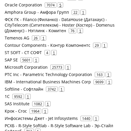
Oracle Corporation
7074
5
Amphora Group - Амфора Групп
22
1
ФСК ГК - Filanco (Филанко) - DataHouse (Датахаус) -
CityTelecom (Ситителеком) - Hoster (Хостер) - Domenus
(Доменус) - Нэтлинк - Комитен
76
1
Temenos AG
26
1
Contour Components - Контур Компонентс
29
1
ST SOFT - СТ СОФТ
4
1
SAP SE
5601
1
Microsoft Corporation
25773
1
PTC Inc - Parametric Technology Corporation
163
1
IBM - International Business Machines Corp
9699
1
Softline - Софтлайн
3742
1
1С
9592
1
SAS Institute
1082
1
Крок - Croc
1964
1
Инфосистемы Джет - Jet Infosystems
1440
1
РСХБ - R-Style Softlab - R-Style Software Lab - Эр-Стайл