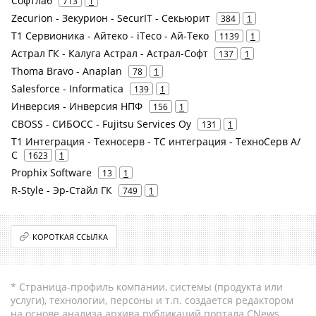
Софтлаб
713
1
Zecurion - Зекурион - SecurIT - Секьюрит
384
1
Т1 Сервионика - Айтеко - iTeco - Ай-Теко
1139
1
Астрал ГК - Калуга Астрал - Астрал-Софт
137
1
Thoma Bravo - Anaplan
78
1
Salesforce - Informatica
139
1
Инверсия - Инверсия НПФ
156
1
CBOSS - СИБОСС - Fujitsu Services Oy
131
1
Т1 Интеграция - Техносерв - ТС интеграция - ТехноСерв А/
С
1623
1
Prophix Software
13
1
R-Style - Эр-Стайл ГК
749
1
КОРОТКАЯ ССЫЛКА
* Страница-профиль компании, системы (продукта или
услуги), технологии, персоны и т.п. создается редактором
на основе анализа архива публикаций портала CNews.