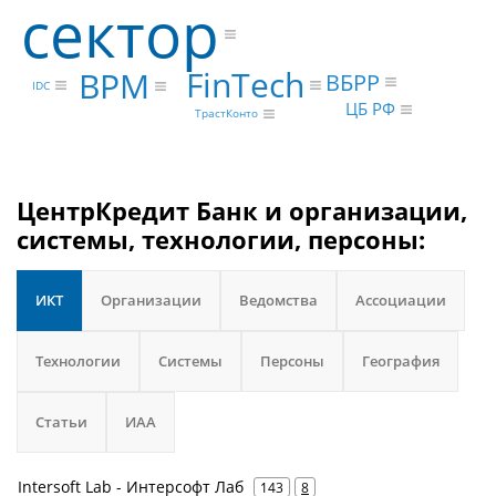
сектор
FinTech
BPM
ВБРР
IDC
ЦБ РФ
ТрастКонто
ЦентрКредит Банк и организации,
системы, технологии, персоны:
ИКТ
Организации
Ведомства
Ассоциации
Технологии
Системы
Персоны
География
Статьи
ИАА
Intersoft Lab - Интерсофт Лаб
143
8