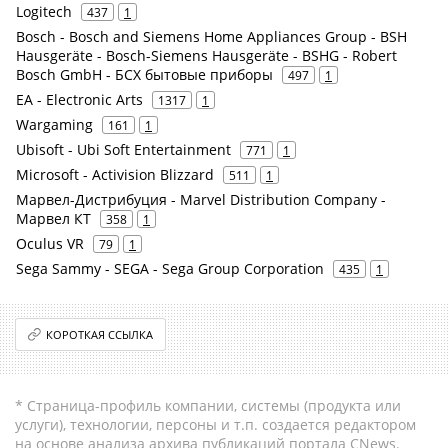
Logitech
437
1
Bosch - Bosch and Siemens Home Appliances Group - BSH
Hausgeräte - Bosch-Siemens Hausgeräte - BSHG - Robert
Bosch GmbH - БСХ бытовые приборы
497
1
EA - Electronic Arts
1317
1
Wargaming
161
1
Ubisoft - Ubi Soft Entertainment
771
1
Microsoft - Activision Blizzard
511
1
Марвел-Дистрибуция - Marvel Distribution Company -
Марвел КТ
358
1
Oculus VR
79
1
Sega Sammy - SEGA - Sega Group Corporation
435
1
КОРОТКАЯ ССЫЛКА
* Страница-профиль компании, системы (продукта или
услуги), технологии, персоны и т.п. создается редактором
на основе анализа архива публикаций портала CNews.