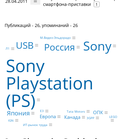
28.04.2011
смартфона-приставки
1
Публикаций - 26, упоминаний - 26
М.Видео-Эльдорадо
Sony
USB
Россия
Л1
Sony
Playstation
(PS)
E3
Япония
Tata Motors
ОПК
Европа
Канада
LEGO
3GPP
IGN
ИТ-рынок труда