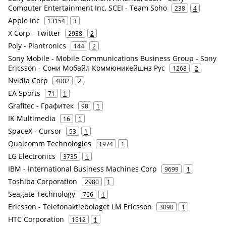
Computer Entertainment Inc, SCEI - Team Soho
238
4
Apple Inc
13154
3
X Corp - Twitter
2938
2
Poly - Plantronics
144
2
Sony Mobile - Mobile Communications Business Group - Sony
Ericsson - Сони Мобайл Коммюникейшнз Рус
1268
2
Nvidia Corp
4002
2
EA Sports
71
1
Grafitec - Графитек
98
1
IK Multimedia
16
1
SpaceX - Cursor
53
1
Qualcomm Technologies
1974
1
LG Electronics
3735
1
IBM - International Business Machines Corp
9699
1
Toshiba Corporation
2980
1
Seagate Technology
766
1
Ericsson - Telefonaktiebolaget LM Ericsson
3090
1
HTC Corporation
1512
1