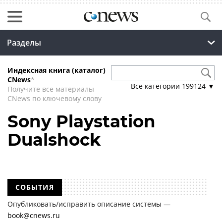
Разделы
Индексная книга (каталог)
CNews
*
Все категории
199124
▼
Получите все материалы
CNews по ключевому слову
Sony Playstation
Dualshock
СОБЫТИЯ
Опубликовать/исправить описание системы —
book@cnews.ru