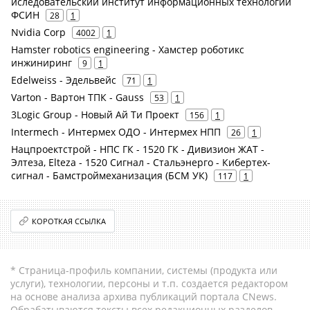
иследовательский институт информационных технологий
ФСИН
28
1
Nvidia Corp
4002
1
Hamster robotics engineering - Хамстер роботикс
инжиниринг
9
1
Edelweiss - Эдельвейс
71
1
Varton - Вартон ТПК - Gauss
53
1
3Logic Group - Новый Ай Ти Проект
156
1
Intermech - Интермех ОДО - Интермех НПП
26
1
Нацпроектстрой - НПС ГК - 1520 ГК - Дивизион ЖАТ -
Элтеза, Elteza - 1520 Сигнал - Стальэнерго - Кибертех-
сигнал - Бамстроймеханизация (БСМ УК)
117
1
КОРОТКАЯ ССЫЛКА
* Страница-профиль компании, системы (продукта или
услуги), технологии, персоны и т.п. создается редактором
на основе анализа архива публикаций портала CNews.
Обрабатываются тексты всех редакционных разделов