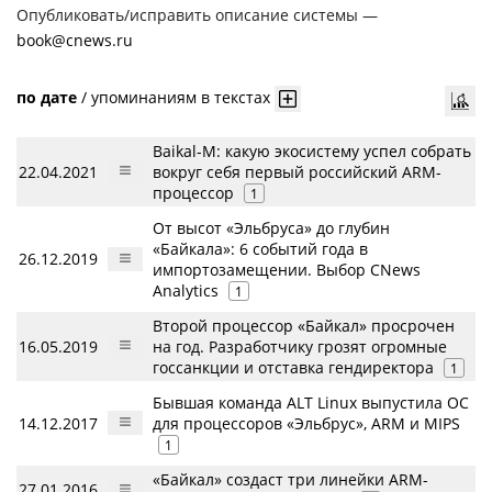
Опубликовать/исправить описание системы —
book@cnews.ru
по дате
/
упоминаниям в текстах
Baikal-M: какую экосистему успел собрать
22.04.2021
вокруг себя первый российский ARM-
процессор
1
От высот «Эльбруса» до глубин
«Байкала»: 6 событий года в
26.12.2019
импортозамещении. Выбор CNews
Analytics
1
Второй процессор «Байкал» просрочен
16.05.2019
на год. Разработчику грозят огромные
госсанкции и отставка гендиректора
1
Бывшая команда ALT Linux выпустила ОС
14.12.2017
для процессоров «Эльбрус», ARM и MIPS
1
«Байкал» создаст три линейки ARM-
27.01.2016