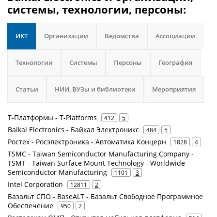
системы, технологии, персоны:
ИКТ
Организации
Ведомства
Ассоциации
Технологии
Системы
Персоны
География
Статьи
НИИ, ВУЗы и библиотеки
Мероприятия
Т-Платформы - T-Platforms
412
5
Baikal Electronics - Байкал Электроникс
484
5
Ростех - Росэлектроника - Автоматика Концерн
1828
4
TSMC - Taiwan Semiconductor Manufacturing Company -
TSMT - Taiwan Surface Mount Technology - Worldwide
Semiconductor Manufacturing
1101
3
Intel Corporation
12811
2
Базальт СПО - BaseALT - Базальт Свободное Программное
Обеспечение
950
2