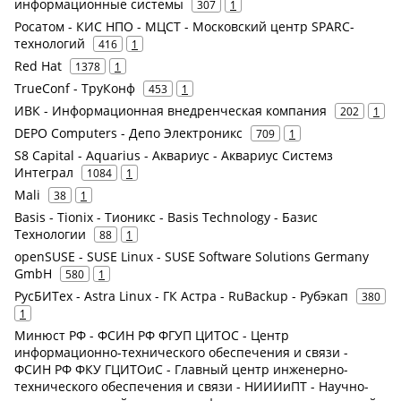
информационные системы
307
1
Росатом - КИС НПО - МЦСТ - Московский центр SPARC-
технологий
416
1
Red Hat
1378
1
TrueConf - ТруКонф
453
1
ИВК - Информационная внедренческая компания
202
1
DEPO Computers - Депо Электроникс
709
1
S8 Capital - Aquarius - Аквариус - Аквариус Системз
Интеграл
1084
1
Mali
38
1
Basis - Tionix - Тионикс - Basis Technology - Базис
Технологии
88
1
openSUSE - SUSE Linux - SUSE Software Solutions Germany
GmbH
580
1
РусБИТех - Astra Linux - ГК Астра - RuBackup - Рубэкап
380
1
Минюст РФ - ФСИН РФ ФГУП ЦИТОС - Центр
информационно-технического обеспечения и связи -
ФСИН РФ ФКУ ГЦИТОиС - Главный центр инженерно-
технического обеспечения и связи - НИИИиПТ - Научно-