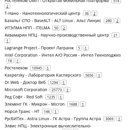
Ростелеком ОМП - Открытая мобильная платформа
514
2
Т-Нано - Нанотехнологический центр
36
2
Базальт СПО - BaseALT - ALT Linux - Альт Линукс
280
2
ИТЭЛМА НПП - ITELMA
50
2
Аквамарин НПЦ - Научно-производственный центр
21
1
Lagrange Project - Проект Лагранж
5
1
Intel Corporation - Интел А/О Россия - Интел Текнолоджиз
18
1
Ростелеком
10945
1
Kaspersky - Лаборатория Касперского
5656
1
Dr.Web - Доктор Веб
1294
1
Microsoft Corporation
25773
1
Ред Софт - Red Soft
1235
1
Элемент ГК - Микрон - Micron
1688
1
Норси-Транс - НТ
146
1
РусБИТех - Astra Linux - ГК Астра - Группа Астра
3069
1
Элвис НПЦ - Электронные вычислительно-