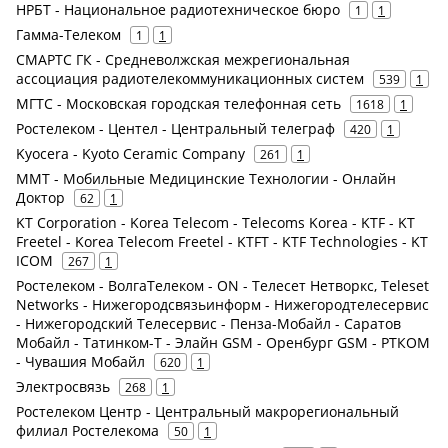
НРБТ - Национальное радиотехническое бюро
1
1
Гамма-Телеком
1
1
СМАРТС ГК - Средневолжская межрегиональная
ассоциация радиотелекоммуникационных систем
539
1
МГТС - Московская городская телефонная сеть
1618
1
Ростелеком - Центел - Центральный телеграф
420
1
Kyocera - Kyoto Ceramic Company
261
1
ММТ - Мобильные Медицинские Технологии - Онлайн
Доктор
62
1
KT Corporation - Korea Telecom - Telecoms Korea - KTF - KT
Freetel - Korea Telecom Freetel - KTFT - KTF Technologies - KT
ICOM
267
1
Ростелеком - ВолгаТелеком - ON - Телесет Нетворкс, Teleset
Networks - Нижегородсвязьинформ - Нижегородтелесервис
- Нижегородский Телесервис - Пенза-Мобайл - Саратов
Мобайл - Татинком-Т - Элайн GSM - Оренбург GSM - РТКОМ
- Чувашия Мобайл
620
1
Электросвязь
268
1
Ростелеком Центр - Центральный макрорегиональный
филиал Ростелекома
50
1