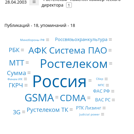
28.04.2003
директора
1
Публикаций - 18, упоминаний - 18
Россвязьохранкультура
Минобороны РФ
АФК Система ПАО
РБК
Ростелеком
МТТ
Сумма
Россия
Сбер
Финам ИК
ГКРЧ
МПС
ФАС РФ
GSMA
CDMA
ВАС РС
РТК Лизинг
Рустелеком ТК
3G
Judicial power