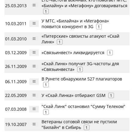
25.03.2013
«Билайну» и «Мегафону» договариваться
1
У МТС, «Билайна» и «Мегафона»
10.03.2011
появится конкурент в 3G
1
«Питерские» связисты атакуют «Скай
01.03.2010
Линк»
1
03.12.2009
«Связьинвест» ликвидируется
1
«Скай Линк» получит 3G-частоты для
26.11.2009
«Связьинвеста»
1
В Рунете обнаружили 527 плагиаторов
06.11.2009
1
22.05.2009
У «Скай Линка» отбирают GSM
1
"Скай Линк" остановил "Сумму Телеком"
07.03.2008
1
Ветераны сотовой связи не пустили
19.10.2007
"Билайн" в Сибирь
1