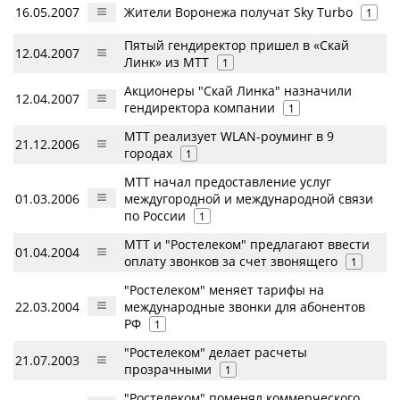
16.05.2007
Жители Воронежа получат Sky Turbo
1
Пятый гендиректор пришел в «Скай
12.04.2007
Линк» из МТТ
1
Акционеры "Скай Линка" назначили
12.04.2007
гендиректора компании
1
МТТ реализует WLAN-роуминг в 9
21.12.2006
городах
1
МТТ начал предоставление услуг
01.03.2006
междугородной и международной связи
по России
1
МТТ и "Ростелеком" предлагают ввести
01.04.2004
оплату звонков за счет звонящего
1
"Ростелеком" меняет тарифы на
22.03.2004
международные звонки для абонентов
РФ
1
"Ростелеком" делает расчеты
21.07.2003
прозрачными
1
"Ростелеком" поменял коммерческого