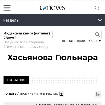
Разделы
Индексная книга (каталог)
CNews
*
Все категории
199225
▼
Получите все материалы
CNews по ключевому слову
Хасьянова Гюльнара
СОБЫТИЯ
по дате
/
упоминаниям в текстах
LTE-частоты военных: кто помогает МТС,