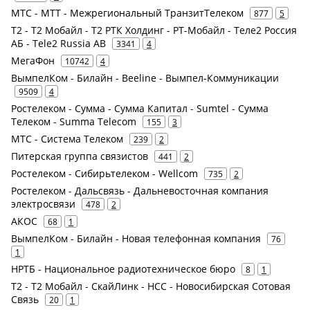
МТС - МТТ - Межрегиональный ТранзитТелеком
877
5
Т2 - Т2 Мобайл - Т2 РТК Холдинг - РТ-Мобайл - Теле2 Россия
АБ - Tele2 Russia AB
3341
4
МегаФон
10742
4
ВымпелКом - Билайн - Beeline - Вымпел-Коммуникации
9509
4
Ростелеком - Сумма - Сумма Капитал - Sumtel - Сумма
Телеком - Summa Telecom
155
3
МТС - Система Телеком
239
2
Питерская группа связистов
441
2
Ростелеком - Сибирьтелеком - Wellcom
735
2
Ростелеком - Дальсвязь - Дальневосточная компания
электросвязи
478
2
АКОС
68
1
ВымпелКом - Билайн - Новая телефонная компания
76
1
НРТБ - Национальное радиотехническое бюро
8
1
Т2 - Т2 Мобайл - СкайЛинк - НСС - Новосибирская Сотовая
Связь
20
1