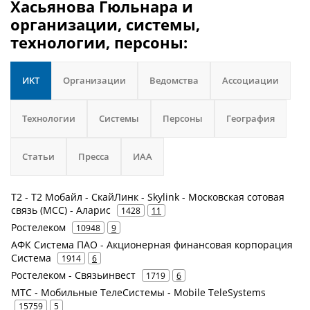
Хасьянова Гюльнара и
организации, системы,
технологии, персоны:
ИКТ
Организации
Ведомства
Ассоциации
Технологии
Системы
Персоны
География
Статьи
Пресса
ИАА
Т2 - Т2 Мобайл - СкайЛинк - Skylink - Московская сотовая
связь (МСС) - Аларис
1428
11
Ростелеком
10948
9
АФК Система ПАО - Акционерная финансовая корпорация
Система
1914
6
Ростелеком - Связьинвест
1719
6
МТС - Мобильные ТелеСистемы - Mobile TeleSystems
15759
5