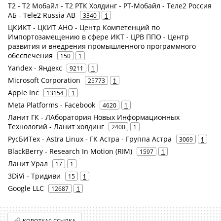
Т2 - Т2 Мобайл - Т2 РТК Холдинг - РТ-Мобайл - Теле2 Россия
АБ - Tele2 Russia AB
3340
1
ЦКИКТ - ЦКИТ АНО - Центр Компетенций по
Импортозамещению в сфере ИКТ - ЦРВ ППО - Центр
развития и внедрения промышленного программного
обеспечения
150
1
Yandex - Яндекс
9211
1
Microsoft Corporation
25773
1
Apple Inc
13154
1
Meta Platforms - Facebook
4620
1
Ланит ГК - ЛАборатория Новых Информационных
Технологий - Ланит холдинг
2400
1
РусБИТех - Astra Linux - ГК Астра - Группа Астра
3069
1
BlackBerry - Research In Motion (RIM)
1597
1
Ланит Урал
17
1
3DiVi - Тридиви
15
1
Google LLC
12687
1
КОРОТКАЯ ССЫЛКА