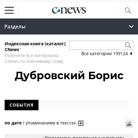
Разделы
Индексная книга (каталог)
CNews
*
Все категории
199124
▼
Получите все материалы
CNews по ключевому слову
Дубровский Борис
СОБЫТИЯ
по дате
/
упоминаниям в текстах
«Ростелеком» подключил к интернету