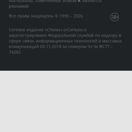
Материалы, помеченные знаком ■, являются
рекламой
Все права защищены © 1995 – 2026
Сетевое издание «CNews» («СиНьюс»)
зарегистрировано Федеральной службой по надзору в
сфере связи, информационных технологий и массовых
коммуникаций 09.11.2018 за номером Эл № ФС77 –
74283