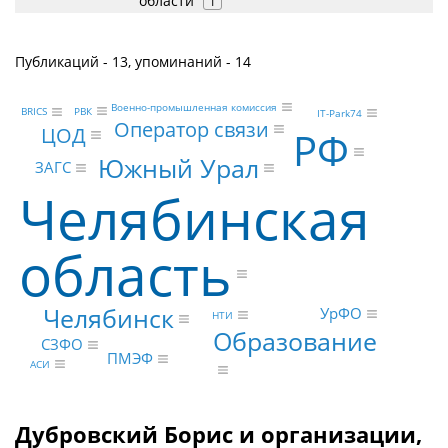
области
1
Публикаций - 13, упоминаний - 14
Военно-промышленная комиссия
РВК
BRICS
IT-Park74
Оператор связи
ЦОД
РФ
Южный Урал
ЗАГС
Челябинская
область
Челябинск
УрФО
НТИ
Образование
СЗФО
ПМЭФ
АСИ
Дубровский Борис и организации,