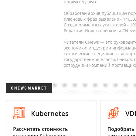
продукте/услуге.
Обработан архив публикаций порт
Ключевых фраз выявлено - 146332
Создано именных указателей - 19
Редакция Индексной книги CNews
Читатели CNews — это руководит
экономики: индустрии информаци
технические специалисты депар
государственной власти, банков,
сотрудники компаний-поставщико
CNEWSMARKET
Kubernetes
VD
Рассчитать стоимость
Подобрать 
кластеров Kubernetes
виртуальны