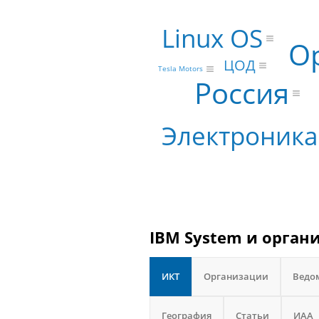
Linux OS
O
ЦОД
Tesla Motors
Россия
Электроника
IBM System и орган
ИКТ
Организации
Ведо
География
Статьи
ИАА