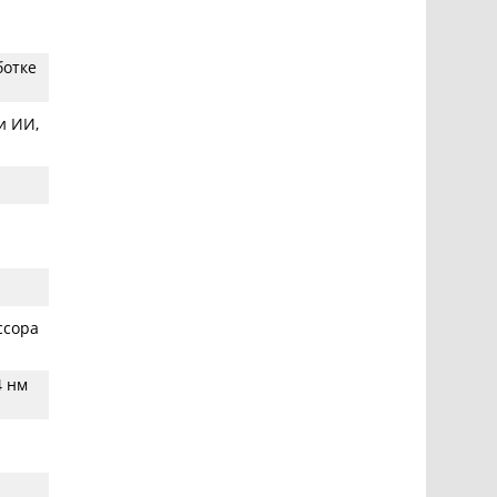
ботке
и ИИ,
ссора
4 нм