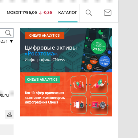
MOEXIT
1796,06
-0,36
КАТАЛОГ
CNEWS ANALYTICS
9231
▼
Цифровые активы
«Росатома».
Инфографика CNews
CNEWS ANALYTICS
Топ-10 сфер применения
s.ru
квантовых компьютеров.
Инфографика CNews