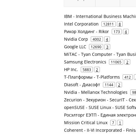
IBM - International Business Mach
Intel Corporation
12811
8
Рикор Холдинг - Rikor
173
4
Nvidia Corp
4002
4
Google LLC
12690
3
MiTAC - Tyan Computer - Tyan Busi
Samsung Electronics
11065
2
HP Inc.
5883
2
Т-Платформы - T-Platforms
412
Diasoft - Диасофт
1144
2
Nvidia - Mellanox Technologies
9
Zecurion - Зекурион - SecurIT - С
openSUSE - SUSE Linux - SUSE Sof
Росэлторг ЕЭТП - Единая электро
Mission Critical Linux
7
1
Coherent - II-VI Incorporated - Finis