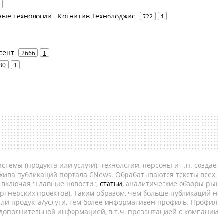
вные технологии - Когнитив Технолоджис
722
1
усент
2666
1
80
1
темы (продукта или услуги), технологии, персоны и т.п. создае
рхива публикаций портала CNews. Обрабатываются тексты всех
, включая "Главные новости",
статьи
, аналитические обзоры рын
ртнёрских проектов). Таким образом, чем больше публикаций н
ли продукта/услуги, тем более информативен профиль. Профил
 дополнительной информацией, в т.ч. презентацией о компании