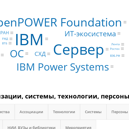
penPOWER Foundation
IBM
ИТ-экосистема
РАН
РЖД
Сервер
ВТБ
Лента
Ростех
ОС
СХД
ВЭБ.РФ
IBM Power Systems
изации, системы, технологии, персоны
мства
Ассоциации
Технологии
Системы
Персоны
НИИ, ВУЗы и библиотеки
Мероприятия