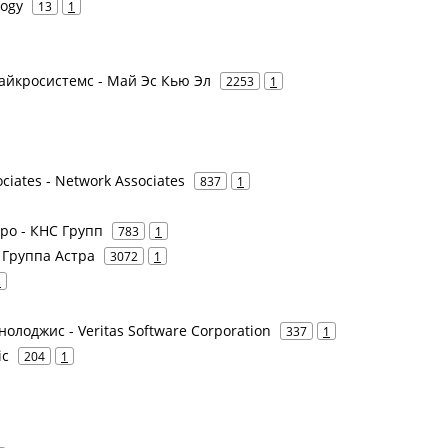
logy
13
1
Майкросистемс - Май Эс Кью Эл
2253
1
ociates - Network Associates
837
1
ро - КНС Групп
783
1
- Группа Астра
3072
1
1
нолоджис - Veritas Software Corporation
337
1
ic
204
1