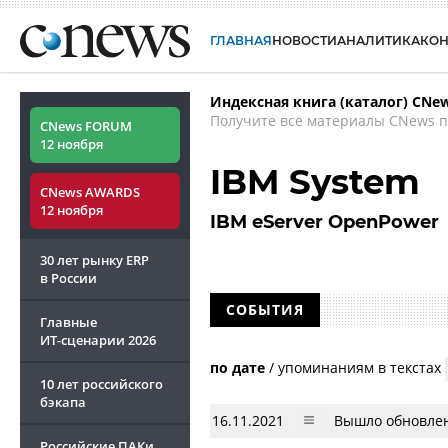
ГЛАВНАЯ
НОВОСТИ
АНАЛИТИКА
КО
Индексная книга (каталог) CNe
Получите все материалы CNews п
CNews FORUM
12 ноября
IBM System
CNews AWARDS
12 ноября
IBM eServer OpenPower
30 лет рынку ERP
в России
СОБЫТИЯ
Главные
ИТ-сценарии
2026
по дате
/
упоминаниям в текстах
10 лет российского
бэкапа
16.11.2021
Вышло обновлен
Российские ПАКи