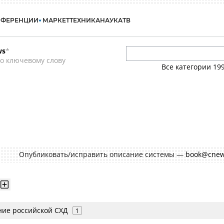
НФЕРЕНЦИИ
МАРКЕТ
ТЕХНИКА
НАУКА
ТВ
ws
*
о ключевому слову
Все категории
19
Опубликовать/исправить описание системы —
book@cnew
ие российской СХД
1