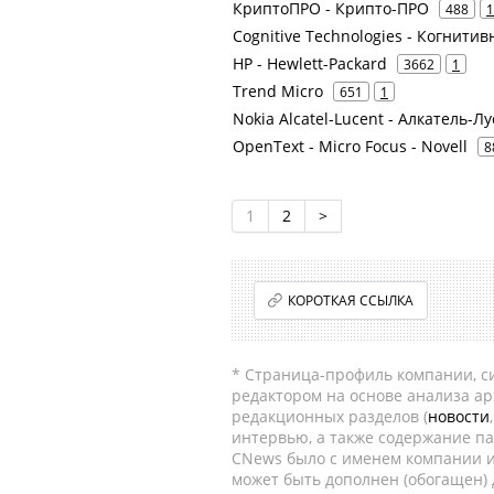
КриптоПРО - Крипто-ПРО
488
1
Cognitive Technologies - Когнити
HP - Hewlett-Packard
3662
1
Trend Micro
651
1
Nokia Alcatel-Lucent - Алкатель-Л
OpenText - Micro Focus - Novell
8
1
2
>
КОРОТКАЯ ССЫЛКА
* Страница-профиль компании, сис
редактором на основе анализа а
редакционных разделов (
новости
интервью, а также содержание па
CNews было с именем компании и
может быть дополнен (обогащен)