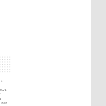
тся
ков,
а
ь
 или