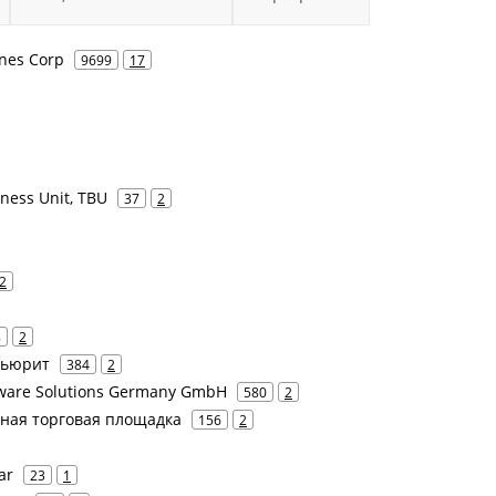
ines Corp
9699
17
ness Unit, TBU
37
2
2
8
2
екьюрит
384
2
tware Solutions Germany GmbH
580
2
нная торговая площадка
156
2
ar
23
1