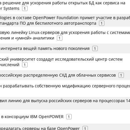
а решение для ускорения работы открытых БД как сервиса на
r Systems
1
ologies в составе OpenPower Foundation примет участие в разра
тандарта ПО для беспилотного автотранспорта
1
овую линейку Linux-серверов для ускорения работы с системам
ения и «умной» аналитики
1
я интернета вещей память нового поколения
1
cкий университет создадут исследовательский центр систем
ычислений
1
 российскую распределенную СХД для облачных сервисов
1
н разрабатывать собственную модификацию серверного проце
овил линию для выпуска российских серверов на процессорах 1
л в консорциум IBM OpenPOWER
1
 предлагать серверы на базе OpenPower
1