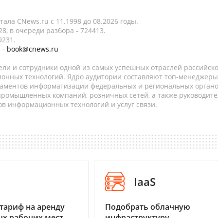
ала CNews.ru c 11.1998 до 08.2026 годы.
8, в очереди разбора - 724413.
9231.
 -
book@cnews.ru
ели и сотрудники одной из самых успешных отраслей российск
онных технологий. Ядро аудитории составляют топ-менеджеры
таментов информатизации федеральных и региональных орган
 промышленных компаний, розничных сетей, а также руководите
в информационных технологий и услуг связи.
I
IaaS
тариф на аренду
Подобрать облачную
х рабочих мест
инфраструктуру