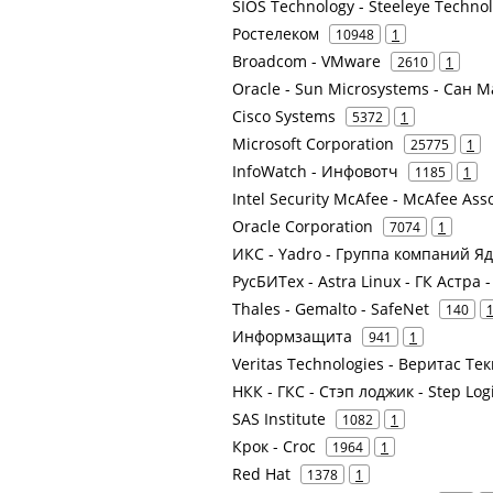
SIOS Technology - Steeleye Techno
Ростелеком
10948
1
Broadcom - VMware
2610
1
Oracle - Sun Microsystems - Сан 
Cisco Systems
5372
1
Microsoft Corporation
25775
1
InfoWatch - Инфовотч
1185
1
Intel Security McAfee - McAfee Ass
Oracle Corporation
7074
1
ИКС - Yadro - Группа компаний Яд
РусБИТех - Astra Linux - ГК Астра 
Thales - Gemalto - SafeNet
140
Информзащита
941
1
Veritas Technologies - Веритас Тек
НКК - ГКС - Стэп лоджик - Step Log
SAS Institute
1082
1
Крок - Croc
1964
1
Red Hat
1378
1