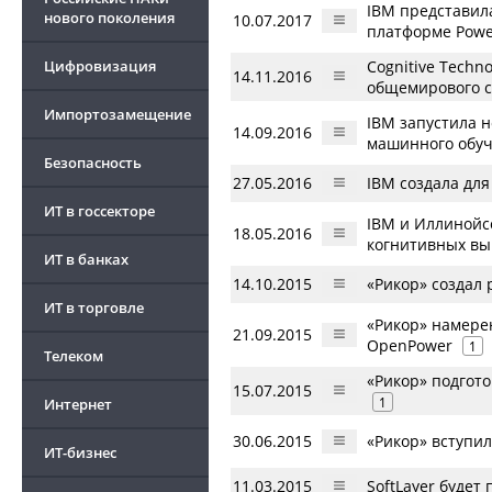
IBM представил
нового поколения
10.07.2017
платформе Powe
Цифровизация
Cognitive Techn
14.11.2016
общемирового с
Импортозамещение
IBM запустила н
14.09.2016
машинного обуч
Безопасность
27.05.2016
IBM создала дл
ИТ в госсекторе
IBM и Иллинойс
18.05.2016
когнитивных в
ИТ в банках
14.10.2015
«Рикор» создал
ИТ в торговле
«Рикор» намере
21.09.2015
OpenPower
1
Телеком
«Рикор» подгот
15.07.2015
1
Интернет
30.06.2015
«Рикор» вступи
ИТ-бизнес
11.03.2015
SoftLayer будет