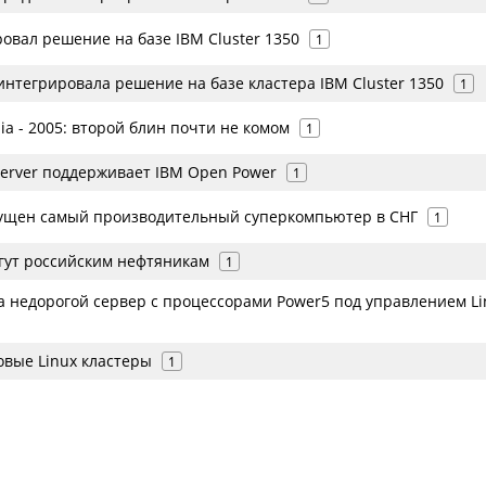
овал решение на базе IBM Сluster 1350
1
нтегрировала решение на базе кластера IBM Сluster 1350
1
sia - 2005: второй блин почти не комом
1
server поддерживает IBM Open Power
1
пущен самый производительный суперкомпьютер в СНГ
1
огут российским нефтяникам
1
а недорогой сервер с процессорами Power5 под управлением Li
овые Linux кластеры
1