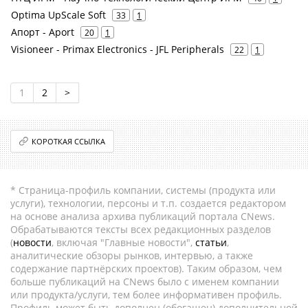
Optima UpScale Soft
33
1
Апорт - Aport
20
1
Visioneer - Primax Electronics - JFL Peripherals
22
1
1
2
>
КОРОТКАЯ ССЫЛКА
* Страница-профиль компании, системы (продукта или
услуги), технологии, персоны и т.п. создается редактором
на основе анализа архива публикаций портала CNews.
Обрабатываются тексты всех редакционных разделов
(
новости
, включая "Главные новости",
статьи
,
аналитические обзоры рынков, интервью, а также
содержание партнёрских проектов). Таким образом, чем
больше публикаций на CNews было с именем компании
или продукта/услуги, тем более информативен профиль.
Профиль может быть дополнен (обогащен) дополнительной