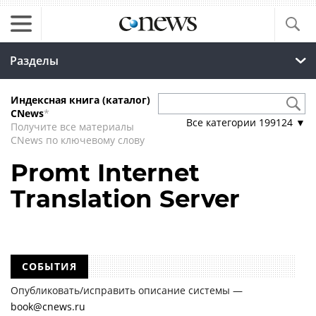
Разделы
Индексная книга (каталог)
CNews
*
Все категории
199124
▼
Получите все материалы
CNews по ключевому слову
Promt Internet
Translation Server
СОБЫТИЯ
Опубликовать/исправить описание системы —
book@cnews.ru