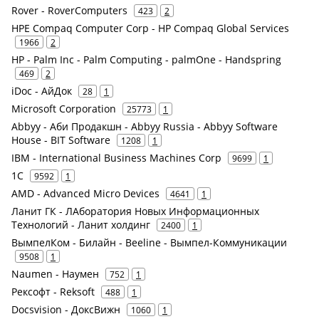
Rover - RoverComputers
423
2
HPE Compaq Computer Corp - HP Compaq Global Services
1966
2
HP - Palm Inc - Palm Computing - palmOne - Handspring
469
2
iDoc - АйДок
28
1
Microsoft Corporation
25773
1
Abbyy - Аби Продакшн - Abbyy Russia - Abbyy Software
House - BIT Software
1208
1
IBM - International Business Machines Corp
9699
1
1С
9592
1
AMD - Advanced Micro Devices
4641
1
Ланит ГК - ЛАборатория Новых Информационных
Технологий - Ланит холдинг
2400
1
ВымпелКом - Билайн - Beeline - Вымпел-Коммуникации
9508
1
Naumen - Наумен
752
1
Рексофт - Reksoft
488
1
Docsvision - ДоксВижн
1060
1