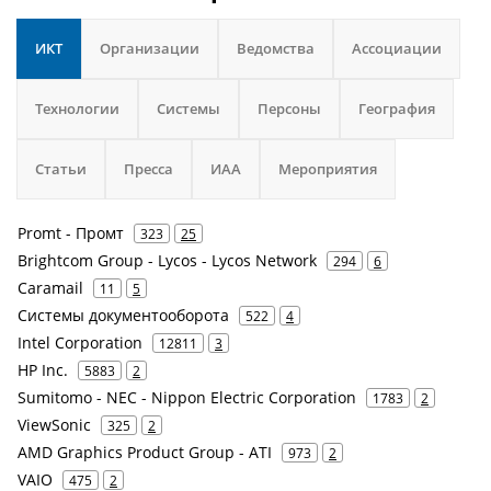
ИКТ
Организации
Ведомства
Ассоциации
Технологии
Системы
Персоны
География
Статьи
Пресса
ИАА
Мероприятия
Promt - Промт
323
25
Brightcom Group - Lycos - Lycos Network
294
6
Caramail
11
5
Системы документооборота
522
4
Intel Corporation
12811
3
HP Inc.
5883
2
Sumitomo - NEC - Nippon Electric Corporation
1783
2
ViewSonic
325
2
AMD Graphics Product Group - ATI
973
2
VAIO
475
2