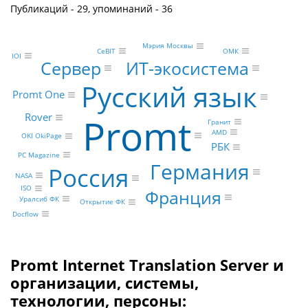
Публикаций - 29, упоминаний - 36
Мэрия Москвы
ОМК
CeBIT
IOI
Сервер
ИТ-экосистема
Русский язык
Promt One
Promt
Rover
Гранит
AMD
OKI OkiPage
РБК
PC Magazine
Германия
Россия
NASA
ISO
Франция
Уралсиб ФК
Открытие ФК
Docflow
Promt Internet Translation Server и
организации, системы,
технологии, персоны: