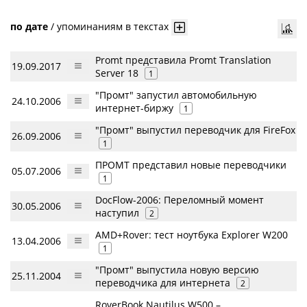
по дате
/
упоминаниям в текстах
Promt представила Promt Translation
19.09.2017
Server 18
1
"Промт" запустил автомобильную
24.10.2006
интернет-биржу
1
"Промт" выпустил переводчик для FireFox
26.09.2006
1
ПРОМТ представил новые переводчики
05.07.2006
1
DocFlow-2006: Переломный момент
30.05.2006
наступил
2
AMD+Rover: тест ноутбука Explorer W200
13.04.2006
1
"Промт" выпустила новую версию
25.11.2004
переводчика для интернета
2
RoverBook Nautilus W500 –