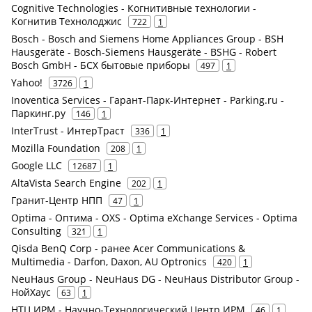
Cognitive Technologies - Когнитивные технологии -
Когнитив Технолоджис
722
1
Bosch - Bosch and Siemens Home Appliances Group - BSH
Hausgeräte - Bosch-Siemens Hausgeräte - BSHG - Robert
Bosch GmbH - БСХ бытовые приборы
497
1
Yahoo!
3726
1
Inoventica Services - Гарант-Парк-Интернет - Parking.ru -
Паркинг.ру
146
1
InterTrust - ИнтерТраст
336
1
Mozilla Foundation
208
1
Google LLC
12687
1
AltaVista Search Engine
202
1
Гранит-Центр НПП
47
1
Optima - Оптима - OXS - Optima eXchange Services - Optima
Consulting
321
1
Qisda BenQ Corp - ранее Acer Communications &
Multimedia - Darfon, Daxon, AU Optronics
420
1
NeuHaus Group - NeuHaus DG - NeuHaus Distributor Group -
НойХаус
63
1
НТЦ ИРМ - Научно-Технологический Центр ИРМ
46
1