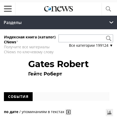
Разделы
Индексная книга (каталог)
CNews
*
Все категории
199124
▼
Получите все материалы
CNews по ключевому слову
Gates Robert
Гейтс Роберт
СОБЫТИЯ
по дате
/
упоминаниям в текстах