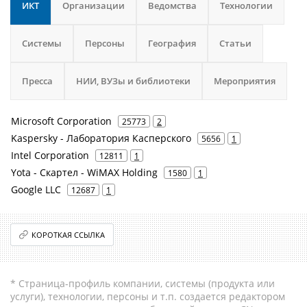
ИКТ
Организации
Ведомства
Технологии
Системы
Персоны
География
Статьи
Пресса
НИИ, ВУЗы и библиотеки
Мероприятия
Microsoft Corporation
25773
2
Kaspersky - Лаборатория Касперского
5656
1
Intel Corporation
12811
1
Yota - Скартел - WiMAX Holding
1580
1
Google LLC
12687
1
КОРОТКАЯ ССЫЛКА
* Страница-профиль компании, системы (продукта или
услуги), технологии, персоны и т.п. создается редактором