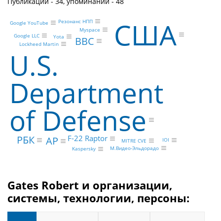
Публикаций - 34, упоминаний - 48
США
Резонанс НПП
Google YouTube
Myspace
Google LLC
Yota
BBC
Lockheed Martin
U.S.
Department
of Defense
РБК
F-22 Raptor
AP
IOI
MITRE CVE
М.Видео-Эльдорадо
Kaspersky
Gates Robert и организации,
системы, технологии, персоны: