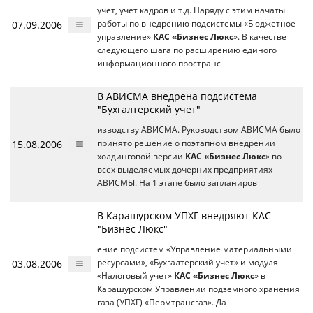
учет, учет кадров и т.д. Наряду с этим начаты
07.09.2006
работы по внедрению подсистемы «Бюджетное
управление»
КАС «Бизнес Люкс
». В качестве
следующего шага по расширению единого
информационного пространс
В АВИСМА внедрена подсистема
"Бухгалтерский учет"
изводству АВИСМА. Руководством АВИСМА было
15.08.2006
принято решение о поэтапном внедрении
холдинговой версии
КАС «Бизнес Люкс
» во
всех выделяемых дочерних предприятиях
АВИСМЫ. На 1 этапе было запланиров
В Карашурском УПХГ внедряют КАС
"Бизнес Люкс"
ение подсистем «Управление материальными
03.08.2006
ресурсами», «Бухгалтерский учет» и модуля
«Налоговый учет»
КАС «Бизнес Люкс
» в
Карашурском Управлении подземного хранения
газа (УПХГ) «Пермтрансгаз». Да