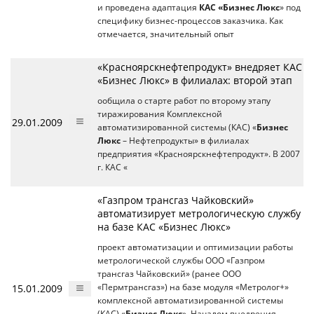
и проведена адаптация
КАС «Бизнес Люкс
» под
специфику бизнес-процессов заказчика. Как
отмечается, значительный опыт
«Красноярскнефтепродукт» внедряет КАС
«Бизнес Люкс» в филиалах: второй этап
ообщила о старте работ по второму этапу
тиражирования Комплексной
29.01.2009
автоматизированной системы (КАС) «
Бизнес
Люкс
– Нефтепродукты» в филиалах
предприятия «Красноярскнефтепродукт». В 2007
г. КАС «
«Газпром трансгаз Чайковский»
автоматизирует метрологическую службу
на базе КАС «Бизнес Люкс»
проект автоматизации и оптимизации работы
метрологической службы ООО «Газпром
трансгаз Чайковский» (ранее ООО
15.01.2009
«Пермтрансгаз») на базе модуля «Метролог+»
комплексной автоматизированной системы
(КАС) «
Бизнес Люкс
». Началом внедрения