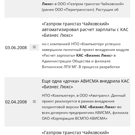
Люкс
» в ООО «Газпром трансгаз Чайковский»
(ранее ООО «Пермтрансгаз»). Растущие об
«Газпром трансгаз Чайковский»
автоматизировал расчет зарплаты с КАС
«Бизнес Люкс»
но с компанией НПО «Компьютер» успешно
03.06.2008
завершили пилотный проект внедрения модуля
«Расчет зарплаты»
КАС «Бизнес Люкс
» в
Администрации Общества и филиале
Воткинское ЛПУ МГ. В процессе разработки
Еще одна «дочка» АВИСМА внедрила КАС
«Бизнес Люкс»
НПО «Компьютер», в ООО «Авитранс». Данный
02.04.2008
проект реализуется в рамках внедрения
холдинговой версии
КАС «Бизнес Люкс
» во
всех дочерних предприятиях АВИСМА, филиала
ОАО «Корпорация ВСМПО-АВИСМА»
«Газпром трансгаз Чайковский»