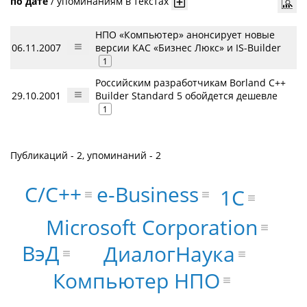
по дате
/
упоминаниям в текстах
НПО «Компьютер» анонсирует новые
06.11.2007
версии КАС «Бизнес Люкс» и IS-Builder
1
Российским разработчикам Borland C++
29.10.2001
Builder Standard 5 обойдется дешевле
1
Публикаций - 2, упоминаний - 2
C/C++
e-Business
1С
Microsoft Corporation
ВэД
ДиалогНаука
Компьютер НПО