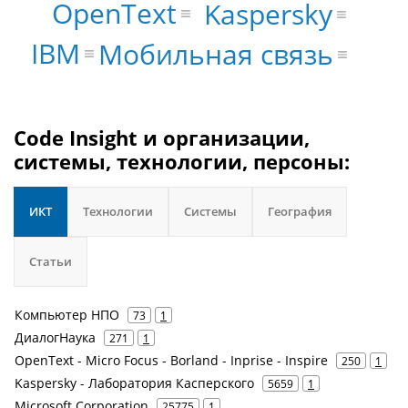
OpenText
Kaspersky
IBM
Мобильная связь
Code Insight и организации,
системы, технологии, персоны:
ИКТ
Технологии
Системы
География
Статьи
Компьютер НПО
73
1
ДиалогНаука
271
1
OpenText - Micro Focus - Borland - Inprise - Inspire
250
1
Kaspersky - Лаборатория Касперского
5659
1
Microsoft Corporation
25775
1