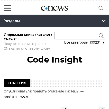
Разделы
Индексная книга (каталог)
CNews
*
Все категории
199231
▼
Получите все материалы
CNews по ключевому слову
Code Insight
СОБЫТИЯ
Опубликовать/исправить описание системы —
book@cnews.ru