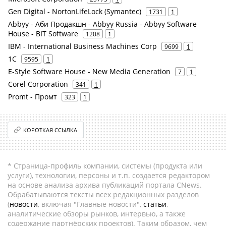
Gen Digital - NortonLifeLock (Symantec)
1731
1
Abbyy - Аби Продакшн - Abbyy Russia - Abbyy Software
House - BIT Software
1208
1
IBM - International Business Machines Corp
9699
1
1С
9595
1
E-Style Software House - New Media Generation
7
1
Corel Corporation
341
1
Promt - Промт
323
1
КОРОТКАЯ ССЫЛКА
* Страница-профиль компании, системы (продукта или
услуги), технологии, персоны и т.п. создается редактором
на основе анализа архива публикаций портала CNews.
Обрабатываются тексты всех редакционных разделов
(
новости
, включая "Главные новости",
статьи
,
аналитические обзоры рынков, интервью, а также
содержание партнёрских проектов). Таким образом, чем