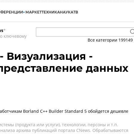
НФЕРЕНЦИИ
МАРКЕТ
ТЕХНИКА
НАУКА
ТВ
ws
*
по ключевому
Все категории
199149
 - Визуализация -
представление данных
аботчикам Borland C++ Builder Standard 5 обойдется дешевле
темы (продукта или услуги), технологии, персоны и т.п.
 анализа архива публикаций портала CNews. Обрабатываются