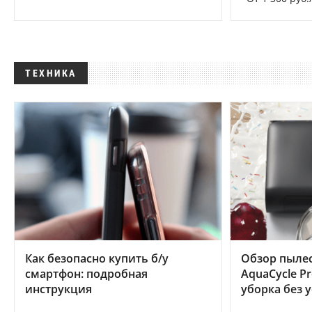
ТЕХНИКА
Как безопасно купить б/у
Обзор пылес
смартфон: подробная
AquaCycle Pr
инструкция
уборка без 