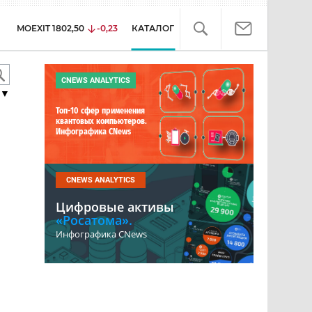
MOEXIT
1802,50
-0,23
КАТАЛОГ
CNEWS ANALYTICS
▼
Топ-10 сфер применения
квантовых компьютеров.
Инфографика CNews
CNEWS ANALYTICS
Цифровые активы
«Росатома».
Инфографика CNews