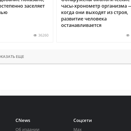
остепенно заселяет
часы-хронометр организма 
нью
когда они выходят из строя,
развитие человека
останавливается
36260
КАЗАТЬ ЕЩЕ
CNews
Соцсети
Об издании
Max