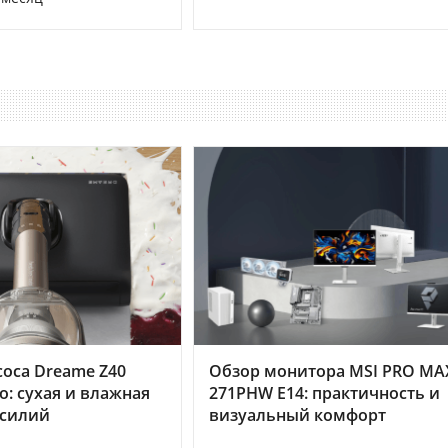
оса Dreame Z40
Обзор монитора MSI PRO MA
o: сухая и влажная
271PHW E14: практичность и
усилий
визуальный комфорт