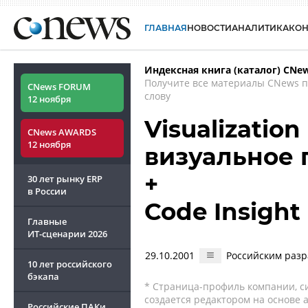
ГЛАВНАЯ
НОВОСТИ
АНАЛИТИКА
КО
Индексная книга (каталог) CNe
Получите все материалы CNews 
CNews FORUM
слову
12 ноября
Visualization
CNews AWARDS
12 ноября
визуальное 
+
30 лет рынку ERP
в России
Code Insight
Главные
ИТ-сценарии
2026
29.10.2001
Российским разр
10 лет российского
бэкапа
* Страница-профиль компании, сис
создается редактором на основе
Российские ПАКи