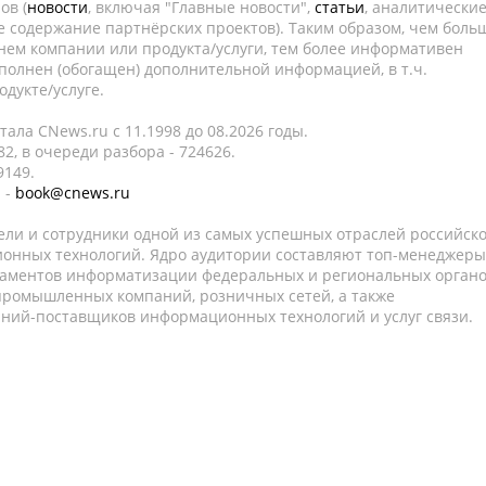
ов (
новости
, включая "Главные новости",
статьи
, аналитически
е содержание партнёрских проектов). Таким образом, чем боль
нем компании или продукта/услуги, тем более информативен
полнен (обогащен) дополнительной информацией, в т.ч.
дукте/услуге.
ала CNews.ru c 11.1998 до 08.2026 годы.
2, в очереди разбора - 724626.
9149.
 -
book@cnews.ru
ели и сотрудники одной из самых успешных отраслей российск
онных технологий. Ядро аудитории составляют топ-менеджеры
таментов информатизации федеральных и региональных орган
 промышленных компаний, розничных сетей, а также
аний-поставщиков информационных технологий и услуг связи.