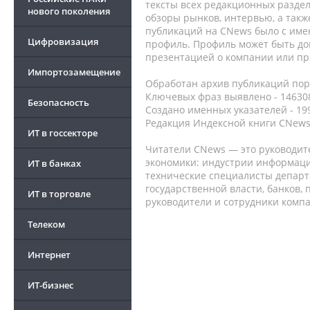
тексты всех редакционных раздел
нового поколения
обзоры рынков, интервью, а такж
публикаций на CNews было с име
Цифровизация
профиль. Профиль может быть до
презентацией о компании или про
Импортозамещение
Обработан архив публикаций порт
Ключевых фраз выявлено - 146308
Безопасность
Создано именных указателей - 19
Редакция Индексной книги CNews
ИТ в госсекторе
Читатели CNews — это руководит
экономики: индустрии информаци
ИТ в банках
технические специалисты депар
государственной власти, банков,
ИТ в торговле
руководители и сотрудники комп
Телеком
Интернет
ИТ-бизнес