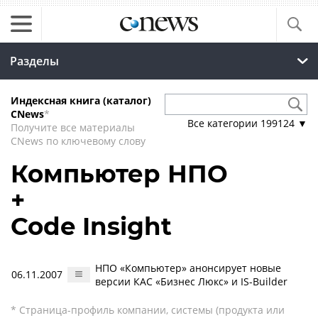
Разделы
Индексная книга (каталог)
CNews
*
Все категории
199124
▼
Получите все материалы
CNews по ключевому слову
Компьютер НПО
+
Code Insight
НПО «Компьютер» анонсирует новые
06.11.2007
версии КАС «Бизнес Люкс» и IS-Builder
* Страница-профиль компании, системы (продукта или