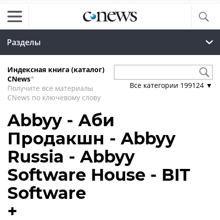
Разделы
Индексная книга (каталог)
CNews
*
Все категории
199124
▼
Получите все материалы
CNews по ключевому слову
Abbyy - Аби
Продакшн - Abbyy
Russia - Abbyy
Software House - BIT
Software
+