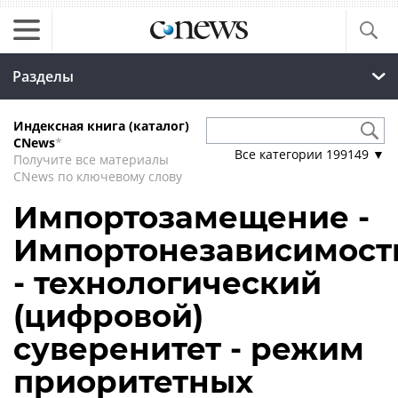
Разделы
Индексная книга (каталог)
CNews
*
Все категории
199149
▼
Получите все материалы
CNews по ключевому слову
Импортозамещение -
Импортонезависимост
- технологический
(цифровой)
суверенитет - режим
приоритетных