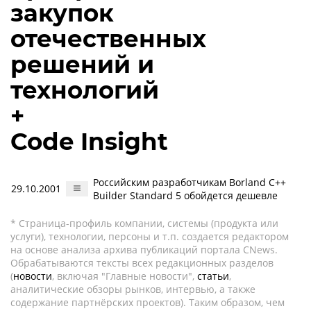
закупок
отечественных
решений и
технологий
+
Code Insight
Российским разработчикам Borland C++
29.10.2001
Builder Standard 5 обойдется дешевле
* Страница-профиль компании, системы (продукта или
услуги), технологии, персоны и т.п. создается редактором
на основе анализа архива публикаций портала CNews.
Обрабатываются тексты всех редакционных разделов
(
новости
, включая "Главные новости",
статьи
,
аналитические обзоры рынков, интервью, а также
содержание партнёрских проектов). Таким образом, чем