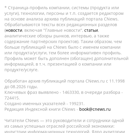
* Страница-профиль компании, системы (продукта или
услуги), технологии, персоны и т.п. создается редактором
на основе анализа архива публикаций портала CNews.
Обрабатываются тексты всех редакционных разделов
(
новости
, включая "Главные новости",
статьи
,
аналитические обзоры рынков, интервью, а также
содержание партнёрских проектов). Таким образом, чем
больше публикаций на CNews было с именем компании
или продукта/услуги, тем более информативен профиль.
Профиль может быть дополнен (обогащен) дополнительной
информацией, в т.ч. презентацией о компании или
продукте/услуге.
Обработан архив публикаций портала CNews.ru c 11.1998
до 08.2026 годы.
Ключевых фраз выявлено - 1463330, в очереди разбора -
724415.
Создано именных указателей - 199231.
Редакция Индексной книги CNews -
book@cnews.ru
Читатели CNews — это руководители и сотрудники одной
из самых успешных отраслей российской экономики:
индустрии информационных технологий. Ядро аудитории