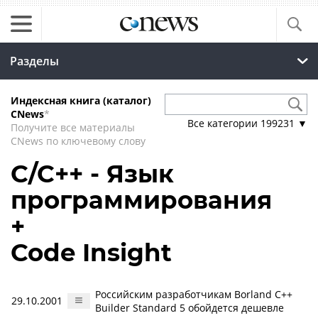
Разделы
Индексная книга (каталог)
CNews
*
Все категории
199231
▼
Получите все материалы
CNews по ключевому слову
C/C++ - Язык
программирования
+
Code Insight
Российским разработчикам Borland C++
29.10.2001
Builder Standard 5 обойдется дешевле