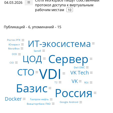
Citrix Workspace пишут собственный
04.03.2026
протокол доступа к виртуальным
рабочим местам
10
Публикаций - 6, упоминаний - 15
ИТ-экосистема
Ростех РГК
Юнирест
МегаФон
Sanofi
Сервер
ОСК
ЦОД
CIO
VDI
Dell EMC
CTO
VK Tech
VK
Базис
Т2
ROI
Россия
Docker
Газпром нефть
Google Android
Внешторгбанк ПАО