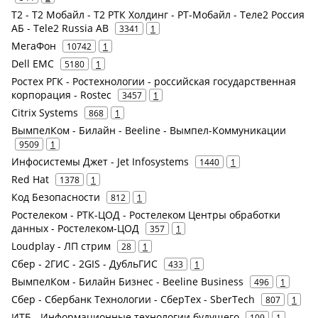
Т2 - Т2 Мобайл - Т2 РТК Холдинг - РТ-Мобайл - Теле2 Россия
АБ - Tele2 Russia AB
3341
1
МегаФон
10742
1
Dell EMC
5180
1
Ростех РГК - Ростехнологии - российская государственная
корпорация - Rostec
3457
1
Citrix Systems
868
1
ВымпелКом - Билайн - Beeline - Вымпел-Коммуникации
9509
1
Инфосистемы Джет - Jet Infosystems
1440
1
Red Hat
1378
1
Код Безопасности
812
1
Ростелеком - РТК-ЦОД - Ростелеком Центры обработки
данных - Ростелеком-ЦОД
357
1
Loudplay - ЛП стрим
28
1
Сбер - 2ГИС - 2GIS - ДубльГИС
433
1
ВымпелКом - Билайн Бизнес - Beeline Business
496
1
Сбер - Сбербанк Технологии - СберТех - SberTech
807
1
ИТБ - Информационные технологии будущего
109
1