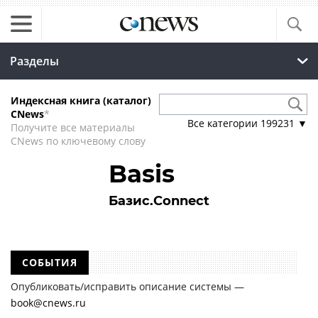
Разделы
Индексная книга (каталог)
CNews
*
Все категории
199231
▼
Получите все материалы
CNews по ключевому слову
Basis
Базис.Connect
СОБЫТИЯ
Опубликовать/исправить описание системы —
book@cnews.ru