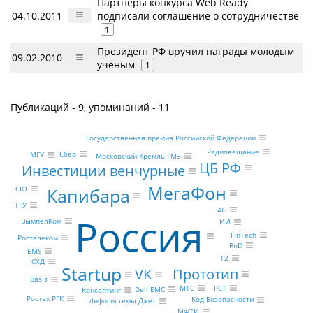
Партнеры конкурса Web Ready
04.10.2011
подписали соглашение о сотрудничестве
1
Президент РФ вручил награды молодым
09.02.2010
учёным
1
Публикаций - 9, упоминаний - 11
Государственная премия Российской Федерации
Радиовещание
Сбер
МГУ
Московский Кремль ГМЗ
ЦБ РФ
Инвестиции венчурные
МегаФон
Капибара
CIO
ТГУ
4G
Россия
ВымпелКом
ИИ
FinTech
Ростелеком
RnD
EMS
Т2
СХД
Startup
Прототип
VK
Basis
РСТ
МТС
Dell EMC
Консалтинг
Ростех РГК
Код Безопасности
Инфосистемы Джет
МФТИ