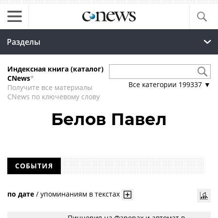
Разделы
Индексная книга (каталог)
CNews
*
Все категории
199337
▼
Получите все материалы
CNews по ключевому слову
Белов Павел
СОБЫТИЯ
по дате
/
упоминаниям в текстах
Пиццерия на Фарерах и автомат в