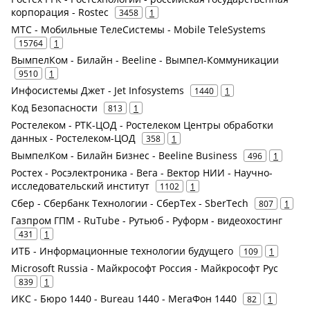
корпорация - Rostec
3458
1
МТС - Мобильные ТелеСистемы - Mobile TeleSystems
15764
1
ВымпелКом - Билайн - Beeline - Вымпел-Коммуникации
9510
1
Инфосистемы Джет - Jet Infosystems
1440
1
Код Безопасности
813
1
Ростелеком - РТК-ЦОД - Ростелеком Центры обработки
данных - Ростелеком-ЦОД
358
1
ВымпелКом - Билайн Бизнес - Beeline Business
496
1
Ростех - Росэлектроника - Вега - Вектор НИИ - Научно-
исследовательский институт
1102
1
Сбер - Сбербанк Технологии - СберТех - SberTech
807
1
Газпром ГПМ - RuTube - Рутьюб - Руформ - видеохостинг
431
1
ИТБ - Информационные технологии будущего
109
1
Microsoft Russia - Майкрософт Россия - Майкрософт Рус
839
1
ИКС - Бюро 1440 - Bureau 1440 - МегаФон 1440
82
1