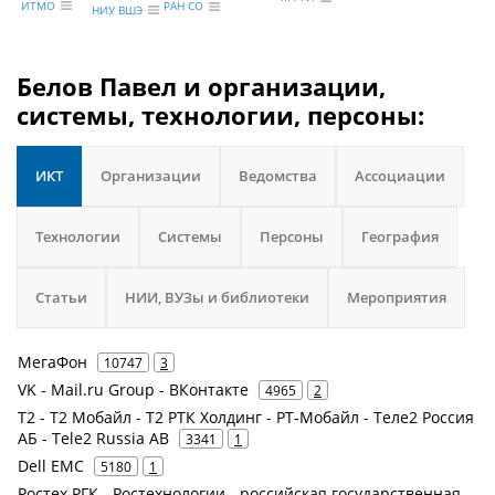
ИТМО
РАН СО
НИУ ВШЭ
Белов Павел и организации,
системы, технологии, персоны:
ИКТ
Организации
Ведомства
Ассоциации
Технологии
Системы
Персоны
География
Статьи
НИИ, ВУЗы и библиотеки
Мероприятия
МегаФон
10747
3
VK - Mail.ru Group - ВКонтакте
4965
2
Т2 - Т2 Мобайл - Т2 РТК Холдинг - РТ-Мобайл - Теле2 Россия
АБ - Tele2 Russia AB
3341
1
Dell EMC
5180
1
Ростех РГК - Ростехнологии - российская государственная