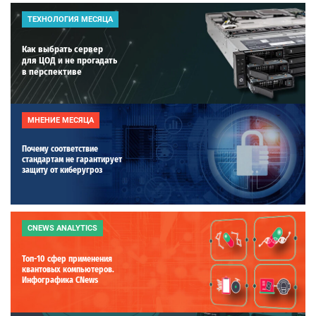
ТЕХНОЛОГИЯ МЕСЯЦА
Как выбрать сервер
для ЦОД и не прогадать
в перспективе
МНЕНИЕ МЕСЯЦА
Почему соответствие
стандартам не гарантирует
защиту от киберугроз
CNEWS ANALYTICS
Топ-10 сфер применения
квантовых компьютеров.
Инфографика CNews